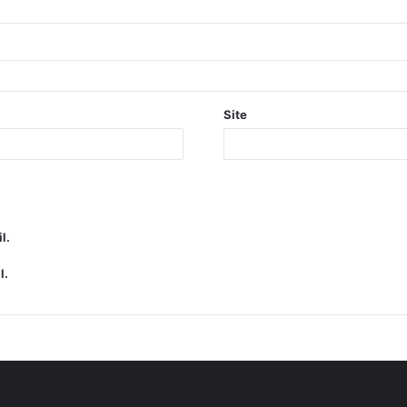
Site
l.
l.