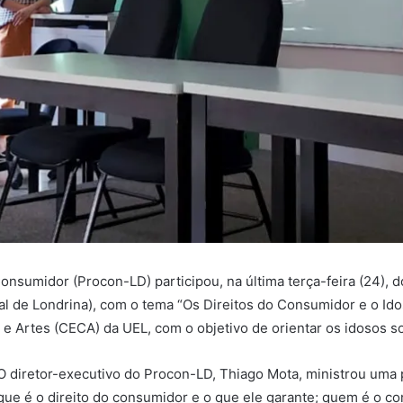
onsumidor (Procon-LD) participou, na última terça-feira (24),
l de Londrina), com o tema “Os Direitos do Consumidor e o Idoso
 Artes (CECA) da UEL, com o objetivo de orientar os idosos s
O diretor-executivo do Procon-LD, Thiago Mota, ministrou uma 
que é o direito do consumidor e o que ele garante; quem é o c