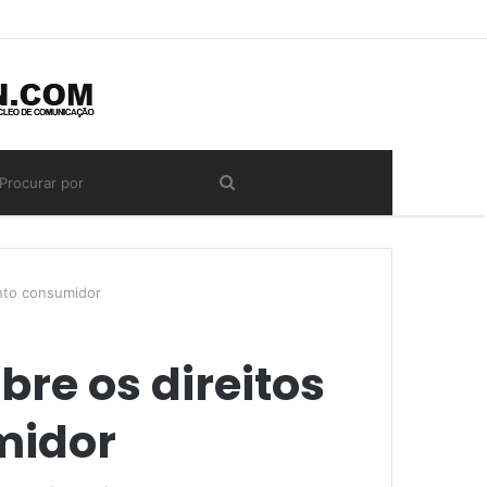
anto consumidor
bre os direitos
midor