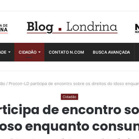
ADE
CIDADÃO
CONTATO N.COM
BUSCA AVANÇADA
dão
/
Procon-LD participa de encontro sobre os direitos do idoso enqu
Cidadão
icipa de encontro so
doso enquanto consu