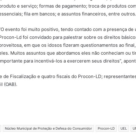
produto e serviço; formas de pagamento; troca de produtos com d
essenciais; fila em bancos; e assuntos financeiros, entre outros
“O evento foi muito positivo, tendo contado com a presença de
Procon-Ld foi convidado para palestrar sobre os direitos básic
proveitosa, em que os idosos fizeram questionamentos ao final
eles. Muitos assuntos que abordamos eles não conheciam ou ti
importante para incentivá-los a exercerem seus direitos”, apon
 de Fiscalização e quatro fiscais do Procon-LD; representant
l (OAB).
Núcleo Municipal de Proteção e Defesa do Consumidor
Procon-LD
UEL
U