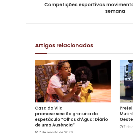
Competições esportivas movimenta
semana
Artigos relacionados
Casa da Vila
Prefei
promove sessão gratuita do
Mutir
espetáculo “Olhos d’Água: Diário
Oeste
de uma Ausência”
7 de 
7 de agosto de 2026