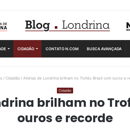
ADE
CIDADÃO
CONTATO N.COM
BUSCA AVANÇADA
io
/
Cidadão
/
Atletas de Londrina brilham no Troféu Brasil com ouros e 
Cidadão
ndrina brilham no Tro
ouros e recorde