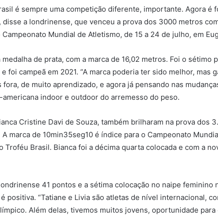
Brasil é sempre uma competição diferente, importante. Agora é f
”, disse a londrinense, que venceu a prova dos 3000 metros com
 Campeonato Mundial de Atletismo, de 15 a 24 de julho, em Eu
a medalha de prata, com a marca de 16,02 metros. Foi o sétimo
e foi campeã em 2021. “A marca poderia ter sido melhor, mas gar
s fora, de muito aprendizado, e agora já pensando nas mudanç
sul-americana indoor e outdoor do arremesso do peso.
ianca Cristine Davi de Souza, também brilharam na prova dos 3
. A marca de 10min35seg10 é índice para o Campeonato Mundial
o Troféu Brasil. Bianca foi a décima quarta colocada e com a no
 londrinense 41 pontos e a sétima colocação no naipe feminino 
é positiva. “Tatiane e Livia são atletas de nível internacional, 
límpico. Além delas, tivemos muitos jovens, oportunidade par