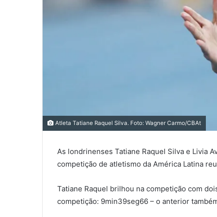
0
0
Atleta Tatiane Raquel Silva. Foto: Wagner Carmo/CBAt
0
As londrinenses Tatiane Raquel Silva e Livia A
COMPARTILHAMENTOS
competição de atletismo da América Latina reuni
Tatiane Raquel brilhou na competição com doi
competição: 9min39seg66 – o anterior também 