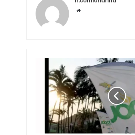
n.comlondrina
Website