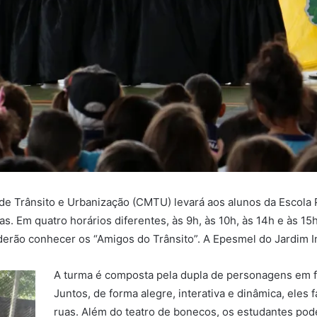
 de Trânsito e Urbanização (CMTU) levará aos alunos da Escola 
s. Em quatro horários diferentes, às 9h, às 10h, às 14h e às 15
oderão conhecer os “Amigos do Trânsito”. A Epesmel do Jardim In
A turma é composta pela dupla de personagens em fa
Juntos, de forma alegre, interativa e dinâmica, eles 
ruas. Além do teatro de bonecos, os estudantes pod