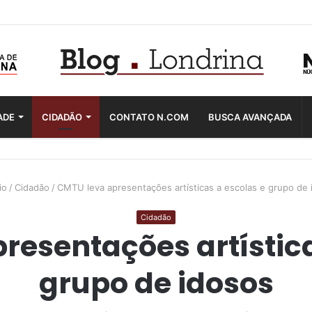
ADE
CIDADÃO
CONTATO N.COM
BUSCA AVANÇADA
io
/
Cidadão
/
CMTU leva apresentações artísticas a escolas e grupo de 
Cidadão
resentações artística
grupo de idosos