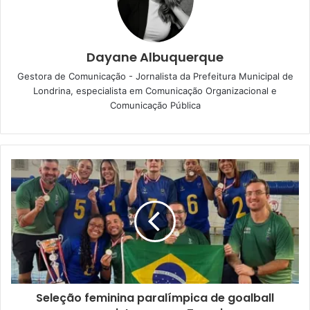
Brasil (OAB/PR) – subseção de Londrina.
A reunião de trabalho objetivou mover ações conjuntas,
Dayane Albuquerque
para combater o crime de loteamento irregular na área
Gestora de Comunicação - Jornalista da Prefeitura Municipal de
rural de Londrina. A intenção é estabelecer iniciativas que
Londrina, especialista em Comunicação Organizacional e
visem prevenir, fiscalizar, processar e reprimir o
Comunicação Pública
parcelamento do solo rural efetuado sem observância das
exigências legais, bem como evitar a comercialização de
imóveis rurais que possuam dimensão inferior ao módulo
rural mínimo estabelecido no Estado do Paraná.
A intenção do grupo é que haja o cumprimento da
legalidade vigente, respeitados os princípios e as
atribuições institucionais de cada entidade. Para que isso
aconteça, a ideia é criar um Trupo de Trabalho, por meio
de um Termo de Cooperação, para atuação conjunta a fim
Seleção feminina paralímpica de goalball
de coibir esta prática ilegal e punir os responsáveis.