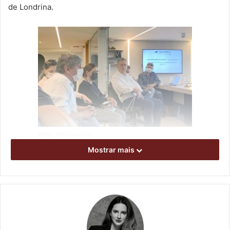
de Londrina.
Foto: Divulgação
Mostrar mais
Participaram representantes do Conselho Regional dos
Corretores de Imóveis (Creci/PR) 6ª região; Secovi;
Sindicato dos Corretores de Imóveis de Londrina e Região
(Sincil); Prefeitura de Londrina, Ministério Público (MP);
Instituto Água e Terra (IAT), Comissão de Direito
Imobiliário e Urbanístico da Ordem dos Advogados do