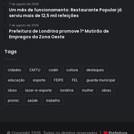
7 de agosto de 2026
Um mês de funcionamento: Restaurante Popular já
serviu mais de 12,5 mil refeições
7 de agosto de 2026
Prefeitura de Londrina promove 1º Mutirão de
Empregos da Zona Oeste
Tags
cidades
CMTU
codel
cultura
destaques
educação
esporte
FEIPE
FEL
guarda municipal
idoso
lazer-e-esporte
londrina
mulher
obras
promic
saúde
trabalho
© Copyright 2026, Todos os direitos reservados |
Prefeitura