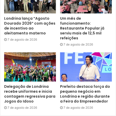
com as entidades, como o Creas, IAT e MP, com certeza
teremos uma atuação eficaz e efetiva para garantir a
Londrina o melhor planejamento urbano da cidade, para
Londrina lança “Agosto
Um mês de
Dourado 2026” com ações
funcionamento:
que possamos oferecermos os melhores serviços
de incentivo ao
Restaurante Popular já
públicos à população”, apontou.
aleitamento materno
serviu mais de 12,5 mil
refeições
7 de agosto de 2026
O presidente do Secovi/Norte, Paulo Eduardo de Oliveira,
7 de agosto de 2026
disse que a parceria entre as entidades e Prefeitura traz
muita satisfação. “Estou muito feliz com esta nova parceria
que acaba de se concretizar, entre Prefeitura, Ministério
Público, Creci, Secovi, IAT, entre outras entidades, contra
as irregularidades destes loteamentos na cidade de
Londrina e região. Acreditamos que isso terá grande
Delegação de Londrina
Prefeito destaca força do
recebe uniformes e inicia
pequeno negócio em
efetividade nas novas denúncias”, expôs.
contagem regressiva para
Londrina e região durante
Jogos do Idoso
a Feira do Empreendedor
O promotor de Justiça, Renato dos Santos Santana,
7 de agosto de 2026
7 de agosto de 2026
também enfatizou a importância da reunião realizada, para