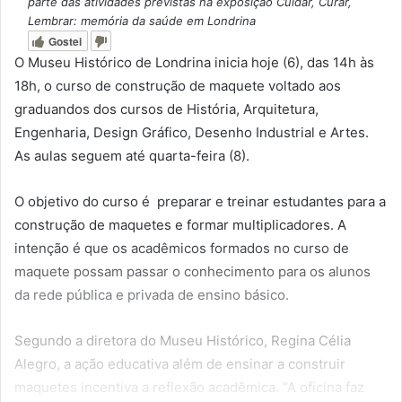
parte das atividades previstas na exposição Cuidar, Curar,
Lembrar: memória da saúde em Londrina
Gostei
O Museu Histórico de Londrina inicia hoje (6), das 14h às
18h, o curso de construção de maquete voltado aos
graduandos dos cursos de História, Arquitetura,
Engenharia, Design Gráfico, Desenho Industrial e Artes.
As aulas seguem até quarta-feira (8).
O objetivo do curso é preparar e treinar estudantes para a
construção de maquetes e formar multiplicadores. A
intenção é que os acadêmicos formados no curso de
maquete possam passar o conhecimento para os alunos
da rede pública e privada de ensino básico.
Segundo a diretora do Museu Histórico, Regina Célia
Alegro, a ação educativa além de ensinar a construir
maquetes incentiva a reflexão acadêmica. “A oficina faz