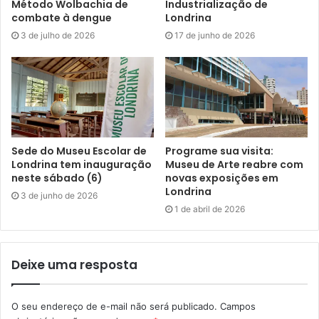
Foto: divulgação
Método Wolbachia de
Industrialização de
combate à dengue
Londrina
3 de julho de 2026
17 de junho de 2026
Festa de abertura e exposições
Sexta-feira (16/9) haverá o evento de abertura do festival
na Vila Cultural Grafatório, a partir das 18h30. Para essa
ocasião estão programadas a abertura de duas
exposições, um lançamento de livro e uma apresentação
musical, além de discotecagem e bar aberto servindo
Sede do Museu Escolar de
Programe sua visita:
Londrina tem inauguração
Museu de Arte reabre com
comes e bebes.
neste sábado (6)
novas exposições em
Londrina
3 de junho de 2026
Uma das exposições é intitulada “A Gráfica do Livro”, e tem
1 de abril de 2026
curadoria do artista e pesquisador mineiro Amir Brito
Cadôr. Partindo de seu acervo particular de livros de
artista, Amir preparou uma mostra centrada em livros-
Deixe uma resposta
objeto cuja principal característica é seu aspecto gráfico. A
exibição contempla livros de artistas nacionais e
O seu endereço de e-mail não será publicado.
Campos
internacionais, incluindo muitas edições raras.