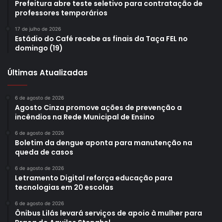
Prefeitura abre teste seletivo para contratação de
professores temporários
17 de julho de 2026
Estádio do Café recebe as finais da Taça FEL no
domingo (19)
Foto: Gabriel Lemes / divulgação
Últimas Atualizadas
Feira DOBRA
6 de agosto de 2026
Agosto Cinza promove ações de prevenção a
incêndios na Rede Municipal de Ensino
Entre as principais ações do festival está a Feira DOBRA
de Arte Impressa, que acontece nos dias 17 e 18 (sábado e
6 de agosto de 2026
Boletim da dengue aponta para manutenção na
domingo) na Vila Cultural Canto do MARL. A feira
queda de casos
apresenta os trabalhos de 54 expositores de vários
estados do Brasil e também de outros países, como
6 de agosto de 2026
Letramento Digital reforça educação para
Colômbia e Uruguai. A feira contempla a venda e troca de
tecnologias em 20 escolas
uma diversidade de linguagens relacionadas às artes
6 de agosto de 2026
gráficas: editoras independentes, gravuristas, designers,
Ônibus Lilás levará serviços de apoio à mulher para
zineiros, quadrinistas, entre outros. A lista completa dos