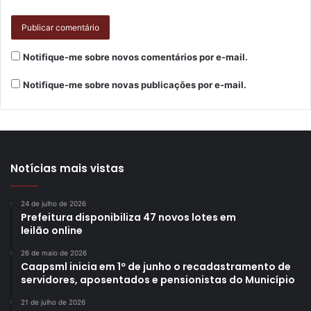
de toda sua trajetória. O livro teve organização de Tina
Merz, com tradução dela em parceria com Sofia Mariutti.
Notifique-me sobre novos comentários por e-mail.
Além disso, a noite termina com música: para as 20h está
programado o show “Canções Velhas Para Embrulhar
Notifique-me sobre novas publicações por e-mail.
Peixes”, dos paulistanos Peri Pane e arrudA, com
participação do também paulistano Gustavo Galo. O
repertório envolve canções e poesia, e reúne as parcerias
gravadas em três discos ao longo de dez anos. Para
Notícias mais vistas
finalizar, acontece também uma discotecagem em vinil
com o DJ londrinense Gustavo Veiga.
24 de julho de 2026
Prefeitura disponibiliza 47 novos lotes em
leilão online
26 de maio de 2026
Caapsml inicia em 1º de junho o recadastramento de
servidores, aposentados e pensionistas do Município
21 de julho de 2026