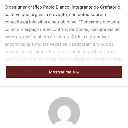
O designer gráfico Pablo Blanco, integrante do Grafatório,
coletivo que organiza o evento, comentou sobre o
conceito da iniciativa e seu objetivo. “Pensamos o evento
como um espaço de encontros, de trocas, não apenas de
saberes, mas também de afetos. A ideia é promover
encontros que muitas vezes se desdobram em outros
encontros e projetos. E a feira é muito importante para
isso. É um lugar de venda, de exposição de trabalhos, mas
principalmente um lugar de encontro”, destacou.
Mostrar mais
Começa no sábado (10) a programação de oficinas que é
composta por 12 atividades formativas gratuitas,
ministradas por artistas do Rio de Janeiro, São Paulo,
Minas Gerais, Londrina e Maringá. Os conteúdos
contemplam técnicas e saberes variados, envolvendo
diversas áreas das artes gráficas e seus desdobramentos:
vitrografia, desenho animado, serigrafia, tipografia,