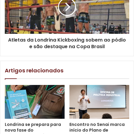
na Casa Pomar (rua Carolina, 455, Quebec) e no Espaço
Nave (rua Monte Castelo, 53, Centro).
O festival é organizado pelo coletivo Grafatório, com
colaboradores e amigos, e conta com o patrocínio do
Atletas da Londrina Kickboxing sobem ao pódio
Programa Municipal de Incentivo à Cultura (Promic)
e são destaque na Copa Brasil
Artigos relacionados
Londrina se prepara para
Encontro no Senai marca
nova fase do
início do Plano de