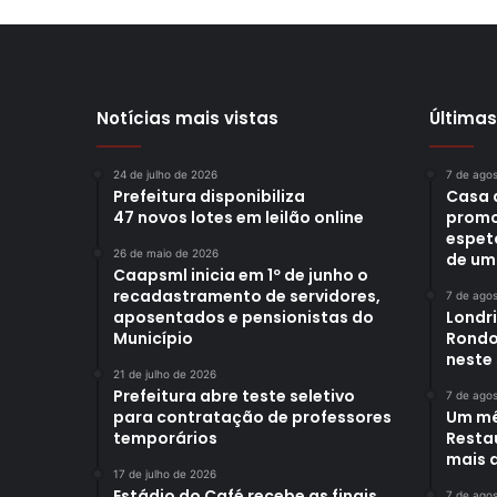
Notícias mais vistas
Últimas
24 de julho de 2026
7 de ago
Prefeitura disponibiliza
Casa 
47 novos lotes em leilão online
promo
espet
26 de maio de 2026
de um
Caapsml inicia em 1º de junho o
recadastramento de servidores,
7 de ago
aposentados e pensionistas do
Londr
Município
Rondo
neste
21 de julho de 2026
Prefeitura abre teste seletivo
7 de ago
para contratação de professores
Um mê
temporários
Restau
mais d
17 de julho de 2026
Estádio do Café recebe as finais
7 de ago