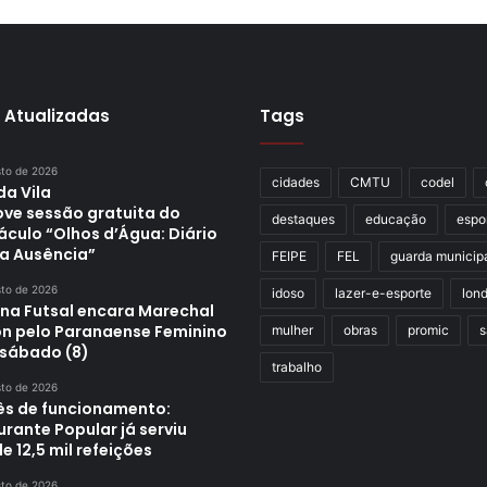
 Atualizadas
Tags
sto de 2026
cidades
CMTU
codel
da Vila
ve sessão gratuita do
destaques
educação
espo
áculo “Olhos d’Água: Diário
a Ausência”
FEIPE
FEL
guarda municip
sto de 2026
idoso
lazer-e-esporte
lond
ina Futsal encara Marechal
n pelo Paranaense Feminino
mulher
obras
promic
s
 sábado (8)
trabalho
sto de 2026
s de funcionamento:
rante Popular já serviu
e 12,5 mil refeições
sto de 2026