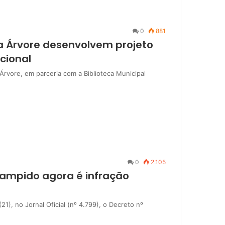
0
881
da Árvore desenvolvem projeto
cional
Árvore, em parceria com a Biblioteca Municipal
0
2.105
stampido agora é infração
21), no Jornal Oficial (nº 4.799), o Decreto nº