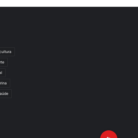
cultura
rte
al
rina
aúde