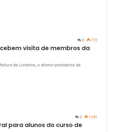
0
772
recebem visita de membros da
eitura de Londrina, o diretor-presidente da
0
1.081
al para alunos do curso de