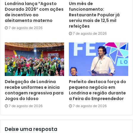
Londrina lança “Agosto
Um mês de
Dourado 2026” com ações
funcionamento:
A gestão do prefeito Marcelo Belinati tem investido na
de incentivo ao
Restaurante Popular já
Rede Cicloviária de Londrina. Atualmente, a cidade conta
aleitamento materno
serviu mais de 12,5 mil
refeições
com 53 km de ciclovias e mais 6 km em fase preparatória
7 de agosto de 2026
7 de agosto de 2026
para execução. Deste total, 22,4 km foram implantadas
somente nesta gestão. Além disso, o Plano de Mobilidade
Urbana de Londrina (Decreto 865 de agosto de 22) prevê a
implantação de 290 km ao longo dos próximos 20 anos.
Em fevereiro deste ano, o município recebeu o Selo do
Programa Bicicleta Brasil, do Ministério de Estado de
Delegação de Londrina
Prefeito destaca força do
recebe uniformes e inicia
pequeno negócio em
Desenvolvimento Regional, destinado ao reconhecimento
contagem regressiva para
Londrina e região durante
de intervenções e iniciativas que incentivam o uso da
Jogos do Idoso
a Feira do Empreendedor
bicicleta visando à melhoria das condições de mobilidade
7 de agosto de 2026
7 de agosto de 2026
urbana.
Aliado a isso, Londrina vive um momento singular no
Deixe uma resposta