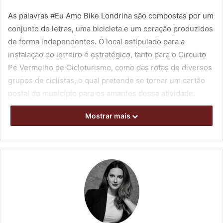
As palavras #Eu Amo Bike Londrina são compostas por um
conjunto de letras, uma bicicleta e um coração produzidos
de forma independentes. O local estipulado para a
instalação do letreiro é estratégico, tanto para o Circuito
Pé Vermelho de Cicloturismo, como das rotas de diversos
grupos de ciclistas, o qual pretende se tornar um cartão
postal do município para os amantes dessa atividade.
Mostrar mais
Foto: Emerson Dias/Arquivo