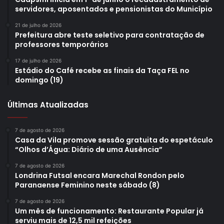
servidores, aposentados e pensionistas do Município
Gostei
21 de julho de 2026
Etiquetas
cicloturismo de Londrina
codel
Eu Amo Bike Londrina
Prefeitura abre teste seletivo para contratação de
letreiro
Rede Cicloviária
professores temporários
17 de julho de 2026
Estádio do Café recebe as finais da Taça FEL no
domingo (19)
Últimas Atualizadas
7 de agosto de 2026
Casa da Vila promove sessão gratuita do espetáculo
“Olhos d’Água: Diário de uma Ausência”
7 de agosto de 2026
Londrina Futsal encara Marechal Rondon pelo
Paranaense Feminino neste sábado (8)
7 de agosto de 2026
Um mês de funcionamento: Restaurante Popular já
serviu mais de 12,5 mil refeições