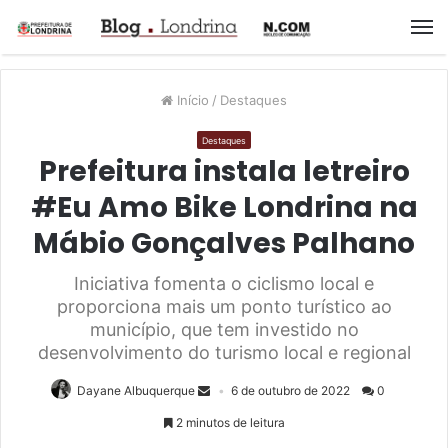
M
Início
/
Destaques
Destaques
Prefeitura instala letreiro
#Eu Amo Bike Londrina na
Mábio Gonçalves Palhano
Iniciativa fomenta o ciclismo local e
proporciona mais um ponto turístico ao
município, que tem investido no
desenvolvimento do turismo local e regional
Dayane Albuquerque
6 de outubro de 2022
0
2 minutos de leitura