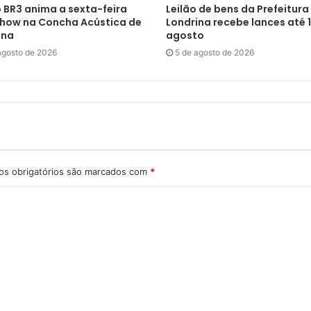
 BR3 anima a sexta-feira
Leilão de bens da Prefeitura
how na Concha Acústica de
Londrina recebe lances até 1
ina
agosto
agosto de 2026
5 de agosto de 2026
s obrigatórios são marcados com
*