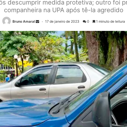
pós descumprir medida protetiva; outro fo
companheira na UPA após tê-la agredido
Bruno Amaral
17 de janeiro de 2023
0
1 minuto de leitura