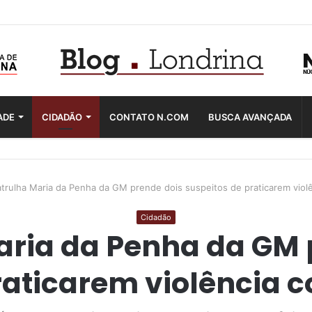
ADE
CIDADÃO
CONTATO N.COM
BUSCA AVANÇADA
atrulha Maria da Penha da GM prende dois suspeitos de praticarem viol
Cidadão
aria da Penha da GM 
raticarem violência 