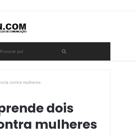
ência contra mulheres
prende dois
contra mulheres