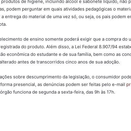
o produtos de higiene, incluindo álcool e sabonete líquido, n
s, podem perguntar em quais atividades pedagógicas o material
 entrega do material de uma vez só, ou seja, os pais podem en
ota.
elecimento de ensino somente poderá exigir que a compra do un
egistrada do produto. Além disso, a Lei Federal 8.907/94 estabe
ção econômica do estudante e de sua família, bem como as cond
lterado antes de transcorridos cinco anos de sua adoção.
ações sobre descumprimento da legislação, o consumidor pode
da forma presencial, as denúncias podem ser feitas pelo e-mail
pr
gão funciona de segunda a sexta-feira, das 9h às 17h.