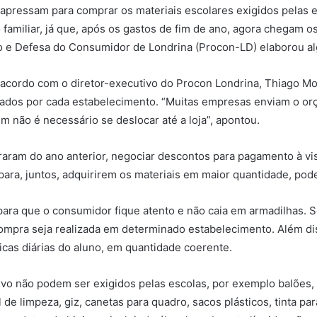
e apressam para comprar os materiais escolares exigidos pelas 
familiar, já que, após os gastos de fim de ano, agora chegam o
o e Defesa do Consumidor de Londrina (Procon-LD) elaborou al
acordo com o diretor-executivo do Procon Londrina, Thiago Mota
icados por cada estabelecimento. “Muitas empresas enviam o o
im não é necessário se deslocar até a loja”, apontou.
braram do ano anterior, negociar descontos para pagamento à vis
para, juntos, adquirirem os materiais em maior quantidade, po
ra que o consumidor fique atento e não caia em armadilhas. Se
compra seja realizada em determinado estabelecimento. Além d
icas diárias do aluno, em quantidade coerente.
vo não podem ser exigidos pelas escolas, por exemplo balões, c
 limpeza, giz, canetas para quadro, sacos plásticos, tinta para 