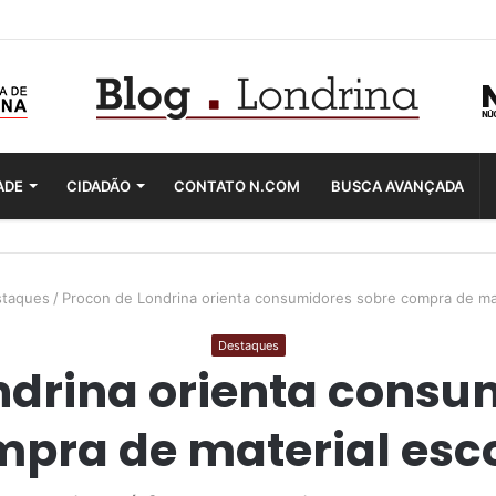
ADE
CIDADÃO
CONTATO N.COM
BUSCA AVANÇADA
taques
/
Procon de Londrina orienta consumidores sobre compra de mat
Destaques
ndrina orienta consu
pra de material esc