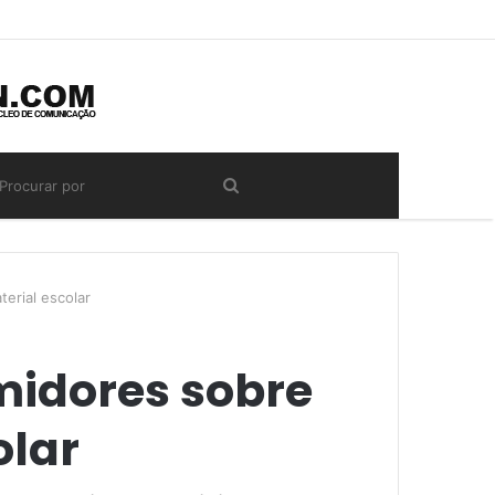
erial escolar
midores sobre
olar