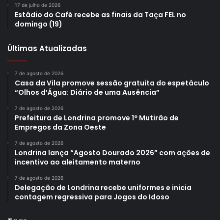
17 de julho de 2026
Estádio do Café recebe as finais da Taça FEL no
Sobre a apresentação dos caratecas, que já representam o
domingo (19)
país em competições internacionais, Oguido destacou que
vários começaram ainda crianças. “Esses atletas treinam
Últimas Atualizadas
comigo há 20 anos e hoje também integram a Seleção
Brasileira. E começaram em projetos sociais, como atletas
7 de agosto de 2026
Casa da Vila promove sessão gratuita do espetáculo
já foram beneficiados pelo patrocínio da Prefeitura, e isso
“Olhos d’Água: Diário de uma Ausência”
só prova a importância do apoio e incentivo que essas
7 de agosto de 2026
crianças vão receber aqui e nas demais escolas”,
Prefeitura de Londrina promove 1º Mutirão de
complementou.
Empregos da Zona Oeste
7 de agosto de 2026
Londrina lança “Agosto Dourado 2026” com ações de
incentivo ao aleitamento materno
7 de agosto de 2026
Delegação de Londrina recebe uniformes e inicia
contagem regressiva para Jogos do Idoso