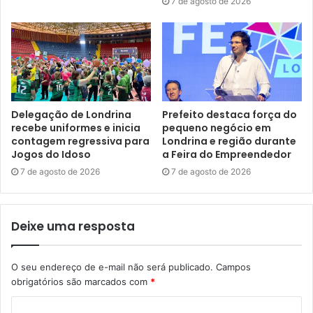
7 de agosto de 2026
unidades escolares. Com a ampliação dos projetos em
2023, serão 10 modalidades para 85 escolas da rede
municipal, atendendo 4.700 alunos do 1° ao 5° ano no
período do contraturno.
Delegação de Londrina
Prefeito destaca força do
recebe uniformes e inicia
pequeno negócio em
contagem regressiva para
Londrina e região durante
Jogos do Idoso
a Feira do Empreendedor
7 de agosto de 2026
7 de agosto de 2026
Deixe uma resposta
O seu endereço de e-mail não será publicado.
Campos
obrigatórios são marcados com
*
Foto: Vivian Honorato/NCom