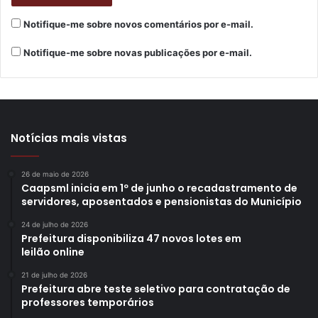
Notifique-me sobre novos comentários por e-mail.
Notifique-me sobre novas publicações por e-mail.
Notícias mais vistas
Foto: Vivian Honorato/NCom
26 de maio de 2026
O presidente da FEL, Marcelo Oguido, também é técnico
Caapsml inicia em 1º de junho o recadastramento de
de caratê e treinador da Seleção Brasileira. Ele ressaltou
servidores, aposentados e pensionistas do Município
que aprender arte marcial contribui para o
24 de julho de 2026
desenvolvimento da criança, em diversas áreas, e
Prefeitura disponibiliza 47 novos lotes em
leilão online
parabenizou a Secretaria Municipal de Educação por
incluir esse esporte na rede municipal. “Isso é
21 de julho de 2026
Prefeitura abre teste seletivo para contratação de
transformador na vida das crianças, e fará toda a diferença
professores temporários
para cada um deles”, enfatizou.