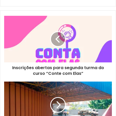
Tereza Paschoal de Moraes, do secretário municipal de
Planejamento, Orçamento e Tecnologia, Marcelo Canhada,
e do presidente da Fundação de Esportes de Londrina
(FEL), Marcelo Oguido. Junto com os alunos e
professores, eles conferiram uma pequena apresentação
da arte marcial, conduzida pelos atletas Vinícius Figueira,
que é vice-campeão mundial e integra a Seleção
Brasileira, o campeão brasileiro Gabriel Nascimento, e o
carateca Erivelton Lopes, que é da Bahia e está treinando
em Londrina.
Inscrições abertas para segunda turma do
curso “Conte com Elas”
As aulas de caratê para 300 alunos da rede municipal
serão conduzidas pela Associação Dojo Oguido,
selecionada através de um edital de Chamamento Público
que a SME publicou no segundo semestre de 2022. E,
além da E.M. Moacyr Camargo Martins, o projeto também
estará nas escolas municipais Padre Anchieta, Ruth