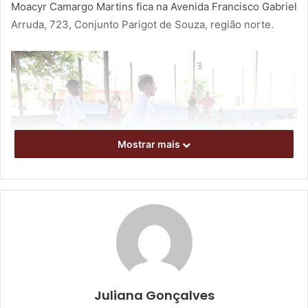
Moacyr Camargo Martins fica na Avenida Francisco Gabriel
Arruda, 723, Conjunto Parigot de Souza, região norte.
Mostrar mais
Foto: Vivian Honorato/NCom
O lançamento do projeto ocorreu pela manhã, com a
Juliana Gonçalves
presença da secretária municipal de Educação, Maria