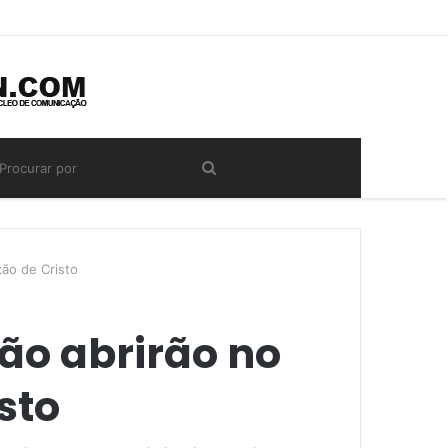
xão de Cristo
ão abrirão no
sto