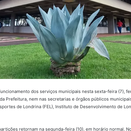
uncionamento dos serviços municipais nesta sexta-feira (7), fer
 da Prefeitura, nem nas secretarias e órgãos públicos municip
portes de Londrina (FEL), Instituto de Desenvolvimento de Lon
partições retornam na segunda-feira (10), em horário normal. N