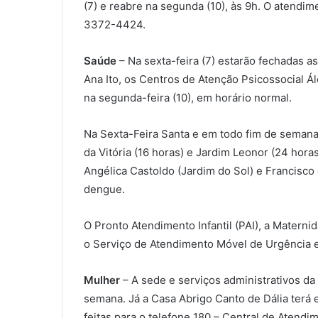
(7) e reabre na segunda (10), às 9h. O atend
3372-4424.
Saúde
– Na sexta-feira (7) estarão fechadas a
Ana Ito, os Centros de Atenção Psicossocial Á
na segunda-feira (10), em horário normal.
Na Sexta-Feira Santa e em todo fim de semana
da Vitória (16 horas) e Jardim Leonor (24 hor
Angélica Castoldo (Jardim do Sol) e Francisco
dengue.
O Pronto Atendimento Infantil (PAI), a Maternid
o Serviço de Atendimento Móvel de Urgência 
Mulher
– A sede e serviços administrativos da
semana. Já a Casa Abrigo Canto de Dália terá
feitas para o telefone 180 – Central de Atendi