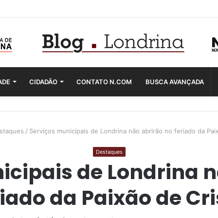
ADE
CIDADÃO
CONTATO N.COM
BUSCA AVANÇADA
staques
/
Serviços municipais de Londrina não abrirão no feriado da Pai
Destaques
icipais de Londrina n
riado da Paixão de Cri