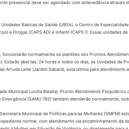
imento presencial deve ser agendado com antecedência através 
s Unidades Básicas de Saúde (UBSs), o Centro de Especialidades
lcool e Drogas (CAPS AD) e Infantil (CAPS I). Essas unidades 
, funcionarão normalmente os plantões dos Prontos Atendimento
as). Estarão abertas, 24 horas e todos os dias, as Unidades de 
 de Arruda Leite (Jardim Sabará), esta última para atendimento
ade Municipal Lucilla Balallai, Pronto Atendimento Psiquiátrico 
e Emergência (SAMU 192) também atenderão normalmente, todo
 Secretaria Municipal de Políticas para as Mulheres (SMPM) est
 expediente normal, com atendimento via encaminhamento da d
mento à Mulher em Situação de Violência, ou diretamente para a