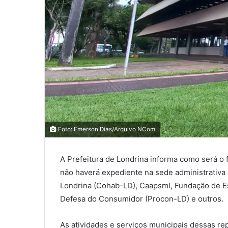
0
0
Foto: Emerson Dias/Arquivo NCom
0
A Prefeitura de Londrina informa como será o f
COMPARTILHAMENTOS
não haverá expediente na sede administrativa
Londrina (Cohab-LD), Caapsml, Fundação de Es
Defesa do Consumidor (Procon-LD) e outros.
As atividades e serviços municipais dessas re