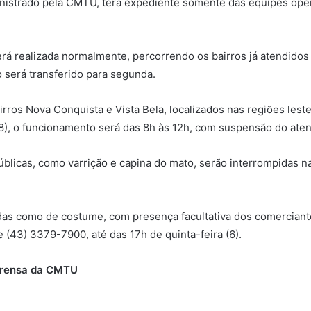
inistrado pela CMTU, terá expediente somente das equipes oper
erá realizada normalmente, percorrendo os bairros já atendidos
do será transferido para segunda.
irros Nova Conquista e Vista Bela, localizados nas regiões lest
8), o funcionamento será das 8h às 12h, com suspensão do at
licas, como varrição e capina do mato, serão interrompidas na
.
izadas como de costume, com presença facultativa dos comercia
 (43) 3379-7900, até das 17h de quinta-feira (6).
mprensa da CMTU