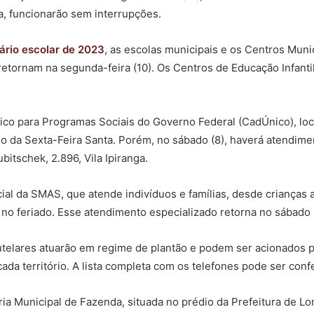
a, funcionarão sem interrupções.
ário escolar de 2023
, as escolas municipais e os Centros Muni
 retornam na segunda-feira (10). Os Centros de Educação Infanti
ico para Programas Sociais do Governo Federal (CadÚnico), loc
ado da Sexta-Feira Santa. Porém, no sábado (8), haverá atendime
itschek, 2.896, Vila Ipiranga.
 da SMAS, que atende indivíduos e famílias, desde crianças a 
á no feriado. Esse atendimento especializado retorna no sábado 
utelares atuarão em regime de plantão e podem ser acionados p
ada território. A lista completa com os telefones pode ser conf
a Municipal de Fazenda, situada no prédio da Prefeitura de Lon