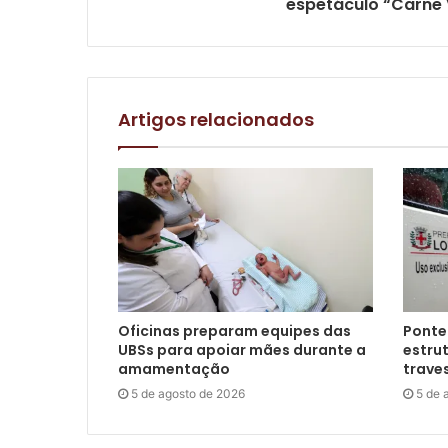
espetáculo “Carne 
Artigos relacionados
Oficinas preparam equipes das
Ponte
UBSs para apoiar mães durante a
estrut
amamentação
trave
5 de agosto de 2026
5 de 