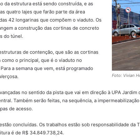
 da estrutura está sendo construída, e as
as quatro lajes que farão parte da área
5 das 42 longarinas que compõem o viaduto. Os
ngem a construção das cortinas de concreto
s do túnel.
truturas de contenção, que são as cortinas
im como o principal, que é o viaduto no
 Para a semana que vem, está programado
Foto: Vivian 
 Verçosa.
ançadas no sentido da pista que vai em direção à UPA Jardim d
central. Também serão feitas, na sequência, a impermeabilização
mpas de acesso.
a estão concluídas. Os trabalhos estão sob responsabilidade da 
feitura é de R$ 34.849.738,24.