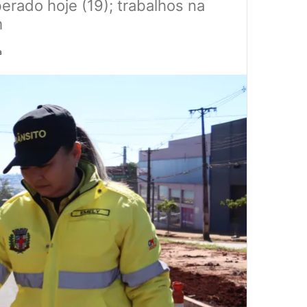
erado hoje (19); trabalhos na
m
a