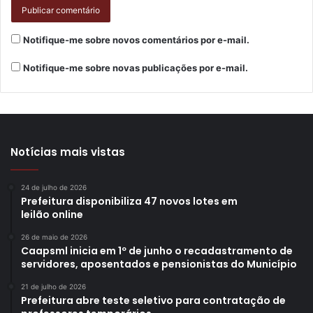
Notifique-me sobre novos comentários por e-mail.
Notifique-me sobre novas publicações por e-mail.
Notícias mais vistas
24 de julho de 2026
Prefeitura disponibiliza 47 novos lotes em
leilão online
Foto: Emerson Dias/NCom
26 de maio de 2026
Caapsml inicia em 1º de junho o recadastramento de
O governador Ratinho Júnior destacou que investimentos
servidores, aposentados e pensionistas do Município
atraem novos investimentos, e que a modernização do
21 de julho de 2026
Aeroporto de Londrina vai contribuir positivamente para
Prefeitura abre teste seletivo para contratação de
toda região, beneficiando o Paraná por inteiro. “É um