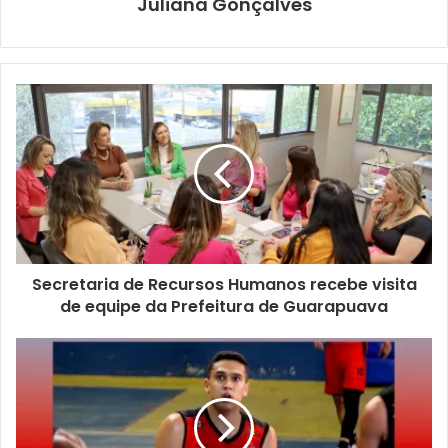
Juliana Gonçalves
adequação das áreas de escape no fim da pista (RESA),
para cumprir a legislação vigente, e implantação de uma
nova estrutura de Seção Contra-Incêndio (SCI), o que vai
proporcionar mais segurança aos funcionários e
passageiros. O terminal de passageiros será reformado e
ampliado para uma área total de 8 mil m². Serão instaladas
duas pontes de embarque que farão a interligação direta
do terminal às aeronaves, os denominados
fingers
, mais a
construção de novo pátio de aeronaves, com capacidade
para comportar até seis aviões.
Secretaria de Recursos Humanos recebe visita
de equipe da Prefeitura de Guarapuava
Para que as variações climáticas não atrapalhem mais o
funcionamento do aeroporto, será implementado o ALS,
sigla para Sistema de Luzes de Aproximação, bem como
toda a infraestrutura para que, futuramente, seja instalado
o Sistema de Pouso por Instrumentos (ILS CAT I.). A
aquisição e implantação do ILS é uma responsabilidade do