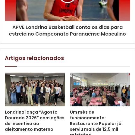
Departamento de Controle do Espaço Aéreo (DECEA),
órgão subordinado ao Comando da Aeronáutica e
Ministério da Defesa.
APVE Londrina Basketball conta os dias para
estreia no Campeonato Paranaense Masculino
As equipes envolvidas na revitalização e ampliação já
estão mobilizadas, e a previsão é que a obra seja
concluída até o final do próximo ano. No decorrer dessas
Artigos relacionados
intervenções, é esperada a geração de 230 empregos
diretos mais indiretos, e não deve ocorrer paralisação das
atividades ao longo dos trabalhos.
Londrina lança “Agosto
Um mês de
Dourado 2026” com ações
funcionamento:
de incentivo ao
Restaurante Popular já
aleitamento materno
serviu mais de 12,5 mil