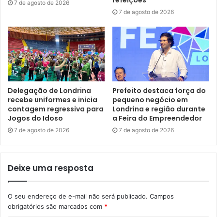
refeições
7 de agosto de 2026
7 de agosto de 2026
Foto: Emerson Dias/NCom
No lançamento da modernização do aeroporto, o prefeito
Marcelo Belinati lembrou que a Prefeitura já destinou
Delegação de Londrina
Prefeito destaca força do
R$70 milhões na desapropriação de imóveis no entorno,
recebe uniformes e inicia
pequeno negócio em
contagem regressiva para
Londrina e região durante
viabilizando as obras de ampliação de pista. “É um
Jogos do Idoso
a Feira do Empreendedor
momento histórico para Londrina, são mais de R$300
7 de agosto de 2026
7 de agosto de 2026
milhões de reais de investimento dentro do que a
Prefeitura já investiu, que o Governo Federal vai investir
na implementação do ILS, e agora, também, a
Deixe uma resposta
concessionária mais R$185 milhões. O aeroporto é um
ponto específico que mostra o desenvolvimento de uma
O seu endereço de e-mail não será publicado.
Campos
cidade e ajuda na atração de indústrias e de empresas. Ele
obrigatórios são marcados com
*
fomenta a vinda do empresariado, movimenta a economia