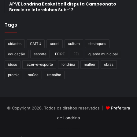
APVE Londrina Basketball disputa Campeonato
Brasileiro Interclubes Sub-17
Tags
cidades
CMTU
codel
cultura
destaques
educação
esporte
FEIPE
FEL
guarda municipal
idoso
lazer-e-esporte
londrina
mulher
obras
promic
saúde
trabalho
© Copyright 2026, Todos os direitos reservados |
Prefeitura
de Londrina
Criação de Sites TTG Sistemas