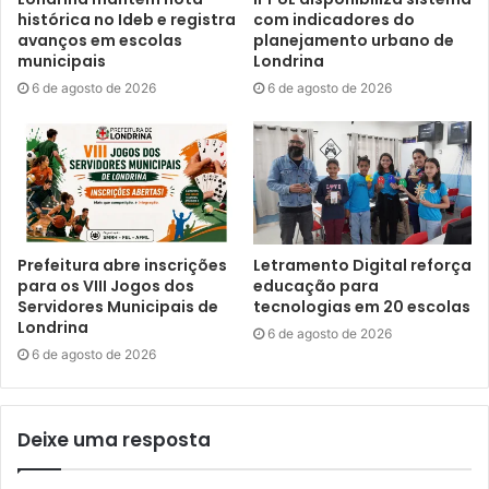
A Prefeitura apoia a programação de atividades por meio
histórica no Ideb e registra
com indicadores do
avanços em escolas
planejamento urbano de
da Companhia Municipal de Trânsito e Urbanização
municipais
Londrina
(CMTU), Instituto de Desenvolvimento de Londrina (Codel)
6 de agosto de 2026
6 de agosto de 2026
e secretarias municipais de Educação (SME) e de Cultura
(SMC).
Texto: Rebeca Vernillo, sob supervisão dos jornalistas do
Núcleo de Comunicação da Prefeitura de Londrina.
Prefeitura abre inscrições
Letramento Digital reforça
para os VIII Jogos dos
educação para
Servidores Municipais de
tecnologias em 20 escolas
Londrina
6 de agosto de 2026
Gostei
1
6 de agosto de 2026
Etiquetas
carros
Centro Cívico
codel
colecionadores
cultura
Dia Municipal do Antigomobilista
Eventos
instituto de desenvolvimento de Londrina
Deixe uma resposta