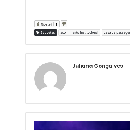
Gostei
1
Etiquetas
acolhimento institucional
casa de passag
Juliana Gonçalves