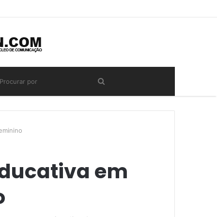
feminino
educativa em
o