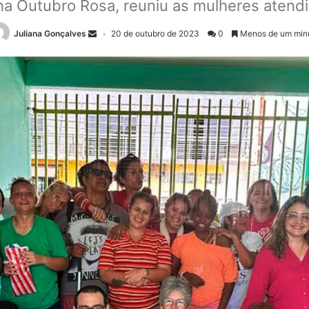
nha Outubro Rosa, reuniu as mulheres atend
Juliana Gonçalves
20 de outubro de 2023
0
Menos de um min