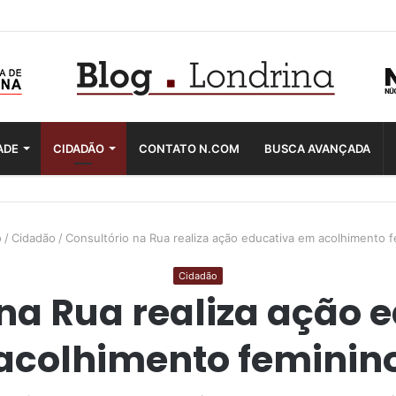
ADE
CIDADÃO
CONTATO N.COM
BUSCA AVANÇADA
o
/
Cidadão
/
Consultório na Rua realiza ação educativa em acolhimento 
Cidadão
 na Rua realiza ação 
acolhimento feminin