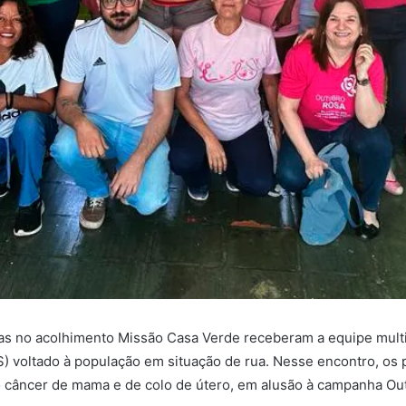
das no acolhimento Missão Casa Verde receberam a equipe multi
) voltado à população em situação de rua. Nesse encontro, os 
 câncer de mama e de colo de útero, em alusão à campanha Ou