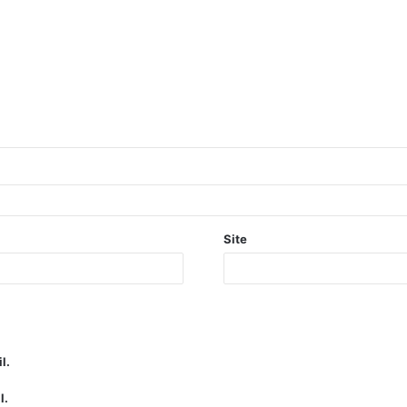
Site
l.
l.