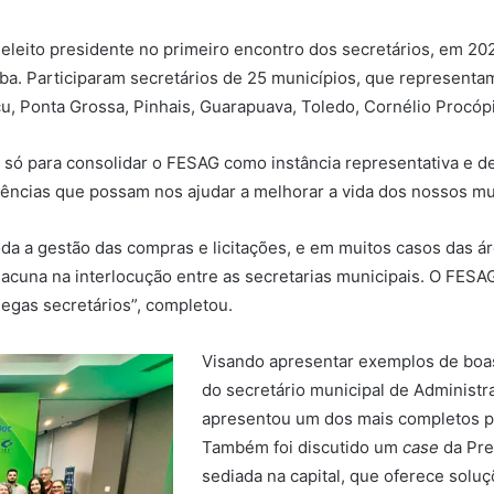
 eleito presidente no primeiro encontro dos secretários, em 2
iba. Participaram secretários de 25 municípios, que represen
çu, Ponta Grossa, Pinhais, Guarapuava, Toledo, Cornélio Procóp
só para consolidar o FESAG como instância representativa e de 
ências que possam nos ajudar a melhorar a vida dos nossos muni
oda a gestão das compras e licitações, e em muitos casos das á
lacuna na interlocução entre as secretarias municipais. O FESA
legas secretários”, completou.
Visando apresentar exemplos de boas
do secretário municipal de Administr
apresentou um dos mais completos pr
Também foi discutido um
case
da Pre
sediada na capital, que oferece solu