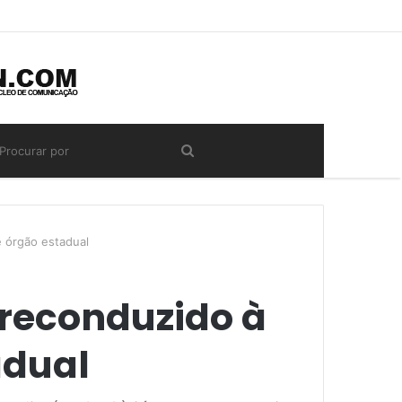
e órgão estadual
 reconduzido à
adual