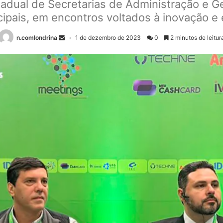
dual de Secretarias de Administração e G
ipais, em encontros voltados à inovação e e
n.comlondrina
1 de dezembro de 2023
0
2 minutos de leitur