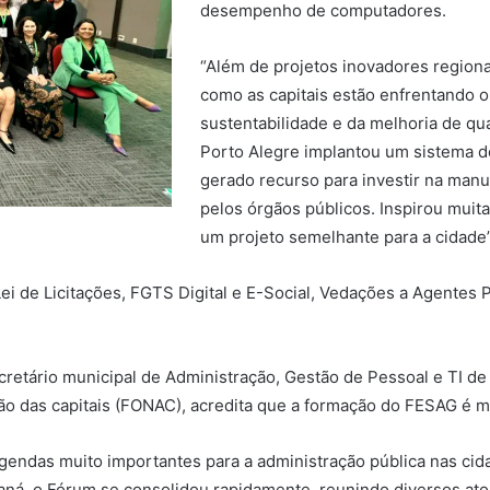
desempenho de computadores.
“Além de projetos inovadores region
como as capitais estão enfrentando 
sustentabilidade e da melhoria de qu
Porto Alegre implantou um sistema 
gerado recurso para investir na man
pelos órgãos públicos. Inspirou muit
um projeto semelhante para a cidade”,
e Licitações, FGTS Digital e E-Social, Vedações a Agentes Púb
cretário municipal de Administração, Gestão de Pessoal e TI de 
ão das capitais (FONAC), acredita que a formação do FESAG é m
endas muito importantes para a administração pública nas cida
raná, o Fórum se consolidou rapidamente, reunindo diversos at