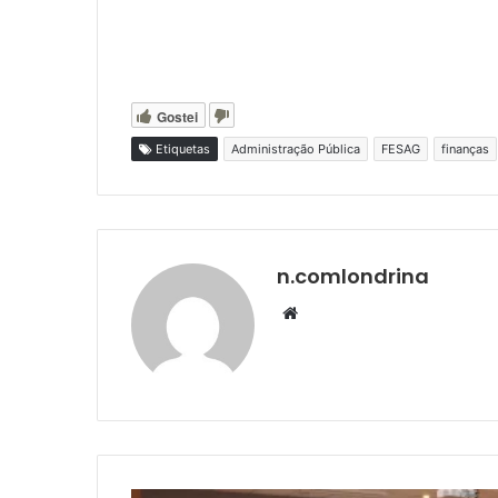
Gostei
Etiquetas
Administração Pública
FESAG
finanças
n.comlondrina
Website