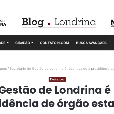
ADE
CIDADÃO
CONTATO N.COM
BUSCA AVANÇADA
ques
/
Secretário de Gestão de Londrina é reconduzido à presidência d
Destaques
 Gestão de Londrina é
idência de órgão est