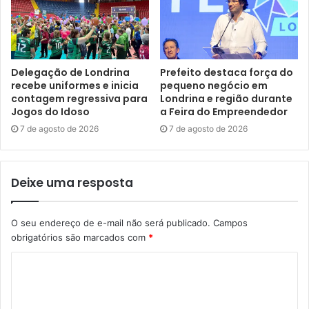
Gostei
Delegação de Londrina
Prefeito destaca força do
Etiquetas
intervenções
melhorias
reforma
revitalização
recebe uniformes e inicia
pequeno negócio em
saúde
Secretaria Municipal de Saúde
SMS
UBS San Izidro
contagem regressiva para
Londrina e região durante
unidades básicas de saúde
Jogos do Idoso
a Feira do Empreendedor
7 de agosto de 2026
7 de agosto de 2026
Deixe uma resposta
O seu endereço de e-mail não será publicado.
Campos
obrigatórios são marcados com
*