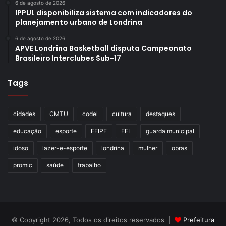
6 de agosto de 2026
IPPUL disponibiliza sistema com indicadores do
planejamento urbano de Londrina
6 de agosto de 2026
APVE Londrina Basketball disputa Campeonato
Brasileiro Interclubes Sub-17
Tags
cidades
CMTU
codel
cultura
destaques
educação
esporte
FEIPE
FEL
guarda municipal
idoso
lazer-e-esporte
londrina
mulher
obras
promic
saúde
trabalho
© Copyright 2026, Todos os direitos reservados |
Prefeitura