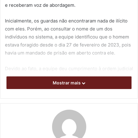
e receberam voz de abordagem.
Inicialmente, os guardas não encontraram nada de ilícito
com eles. Porém, ao consultar o nome de um dos
indivíduos no sistema, a equipe identificou que o homem
estava foragido desde o dia 27 de fevereiro de 2023, pois
havia um mandado de prisão em aberto contra ele.
Devido ao fato, a equipe deu cumprimento à ordem judicial
e encaminhou o homem para o Centro Integrado de
Mostrar mais
Triagem de Londrina (CITL), aos cuidados do
Departamento de Polícia Penal do Paraná (Depen), para a
tomada das providências cabíveis.
Veículo furtado
A equipe do Grupo de Operações com Cães (GOC) da