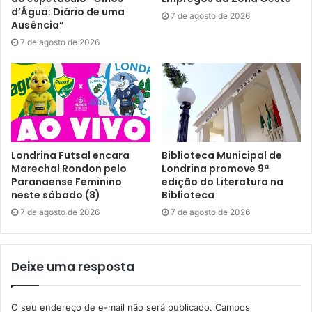
mandado de prisão
patrulhamento preventivo
recuperação de veículo
d’Água: Diário de uma
7 de agosto de 2026
Ausência”
Ronda escolar
Veículo furtado
7 de agosto de 2026
Londrina Futsal encara
Biblioteca Municipal de
Marechal Rondon pelo
Londrina promove 9ª
Paranaense Feminino
edição do Literatura na
neste sábado (8)
Biblioteca
7 de agosto de 2026
7 de agosto de 2026
Deixe uma resposta
O seu endereço de e-mail não será publicado.
Campos