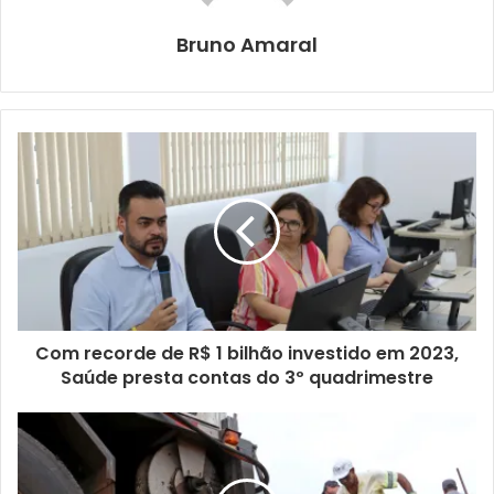
Guarda Municipal de Londrina realizou, ontem (27), um
Ponto Base (PB) em frente à Escola Municipal Maria
Bruno Amaral
Cândida Peixoto Salles, na região leste, para acompanhar
a saída dos alunos. Por volta das 17h20, os agentes
avistaram um veículo transitando sem a placa dianteira,
rebaixado e com escapamento avariado.
Devido à suspeita de que poderia haver alguma
irregularidade, os guardas deram voz de abordagem ao
condutor. Os agentes acionaram a central GCOM para
consultar as informações do carro, e descobriram que
havia um alerta para furto/roubo. Havia três pessoas no
interior do veículo, sendo dois homens e uma criança.
Com recorde de R$ 1 bilhão investido em 2023,
Saúde presta contas do 3º quadrimestre
Os guardas perguntaram ao condutor sobre a procedência
do veículo, e ele informou que sua tia havia comprado o
carro em um ferro-velho. Diante dos fatos, o condutor e o
passageiro receberam voz de prisão. A criança que estava