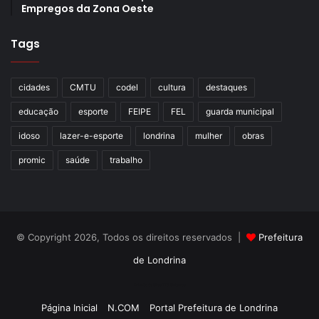
Empregos da Zona Oeste
Tags
cidades
CMTU
codel
cultura
destaques
educação
esporte
FEIPE
FEL
guarda municipal
idoso
lazer-e-esporte
londrina
mulher
obras
promic
saúde
trabalho
© Copyright 2026, Todos os direitos reservados |
Prefeitura
de Londrina
Criação de Sites TTG Sistemas
Página Inicial
N.COM
Portal Prefeitura de Londrina