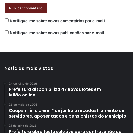
Neste formato de financiamento, a Prefeitura dispõe de R$
100 milhões para fazer ações por toda a cidade, incluindo
recapes, reperfilagens, implantações de
Notifique-me sobre novos comentários por e-mail.
micropavimentação, construção de obras de infraestrutura
Notifique-me sobre novas publicações por e-mail.
e trabalhos de regularização fundiária.
Gostei
Notícias mais vistas
Etiquetas
asfalto
bairro
Jardim Marabá
melhorias
obras
24 de julho de 2026
pavimentação
pista
recape
recuperação
reperfilagem
Prefeitura disponibiliza 47 novos lotes em
restauração
ruas
serviços
sete
vias
zona leste
leilão online
26 de maio de 2026
Caapsml inicia em 1º de junho o recadastramento de
servidores, aposentados e pensionistas do Município
21 de julho de 2026
Prefeitura abre teste seletivo para contratação de