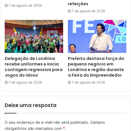
Equipes com maquinários atuando na restauração da rua do
refeições
7 de agosto de 2026
Pinhão. Foto: Divulgação
7 de agosto de 2026
A previsão é que todos os locais estejam com asfalto
pronto e contando com nova sinalização viária em um
prazo de até 30 dias, aproximadamente. Toda a execução
de pavimento está sendo feita pela empresa LB Asfaltos,
que faz o transporte e aplicação de massa asfáltica. E a
Delegação de Londrina
Prefeito destaca força do
Companhia Municipal de Trânsito e Urbanização (CMTU)
recebe uniformes e inicia
pequeno negócio em
fica responsável por sinalizar as ruas, posteriormente. Por
contagem regressiva para
Londrina e região durante
Jogos do Idoso
a Feira do Empreendedor
sua vez, a Secretaria Municipal de Obras e Pavimentação
(SMOP) fiscaliza e acompanha as etapas nos locais.
7 de agosto de 2026
7 de agosto de 2026
Segundo o secretário municipal de Planejamento,
Deixe uma resposta
Orçamento e Tecnologia, Marcelo Canhada, as vias
contempladas nessa ação da Prefeitura estavam com alto
grau de desgaste e não recebiam recomposição mais
O seu endereço de e-mail não será publicado.
Campos
consistente há muitos anos. “As obras viárias e de asfalto
obrigatórios são marcados com
*