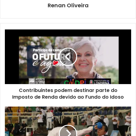
Renan Oliveira
Os serviços começaram a ser executados no dia 28 de
fevereiro, na rua da Groselha, onde a revitalização ocorre
na modalidade de recape e já está quase finalizada. Já
ontem (5), a equipe da empresa contratada iniciou a
atuação na rua do Pinhão, que está recebendo restauração
por reperfilagem.
Estão em ação equipes motorizadas com maquinários e
veículos como caminhão caçamba, rolo compactador, rolo
de pneu, vibroacabadora, entre outros equipamentos para
Contribuintes podem destinar parte do
essa finalidade.
Imposto de Renda devido ao Fundo do Idoso
Outras cinco vias dessa área do bairro serão recuperadas
na sequência. São elas as ruas da Framboesa, da
Gabiroba, da Macieira, do Guaraná e do Pêssego.