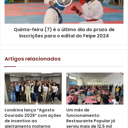
Com o empenho dessas atividades, a área total trabalhada
deverá alcançar mais de 12 mil m², tendo aplicação total de
mais de 900 toneladas de massa asfáltica (CBUQ).
Quinta-feira (7) é o último dia do prazo de
Todas as sete vias inclusas no cronograma ficam em área
inscrições para o edital do Feipe 2024
próxima às avenidas das Laranjeiras e dos Pioneiros,
pontos que recentemente receberam obras viárias da
Prefeitura.
Artigos relacionados
Londrina lança “Agosto
Um mês de
Dourado 2026” com ações
funcionamento:
de incentivo ao
Restaurante Popular já
aleitamento materno
serviu mais de 12,5 mil