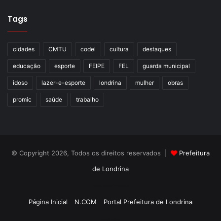
Tags
cidades
CMTU
codel
cultura
destaques
educação
esporte
FEIPE
FEL
guarda municipal
idoso
lazer-e-esporte
londrina
mulher
obras
promic
saúde
trabalho
© Copyright 2026, Todos os direitos reservados |
Prefeitura
de Londrina
Criação de Sites TTG Sistemas
Página Inicial
N.COM
Portal Prefeitura de Londrina
Criação de Sites