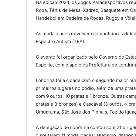
Na edição 2024, os Jogos Paradesportivos re
Roda, Tênis de Mesa, Xadrez, Basquete em Cade
Handebol em Cadeira de Rodas, Rugby e Vôlei
As modalidades envolvem competidores deficien
Espectro Autista (TEA).
O evento foi organizado pelo Governo do Esta
Esporte, com o apoio da Prefeitura de Londrina
Londrina foi a cidade com o segundo maior n
primeiros lugares no pódio, além de uma prata 
com 9 ouros, 10 pratas e 1 bronze. Outras ca
pratas e 3 bronzes) e Cascavel (3 ouros, 4 pr
Umuarama, São José dos Pinhais, Foz do Iguaçu
A delegação de Londrina contou com 21 dirigen
disputaram 11 modalidades: atletismo, dragon bo