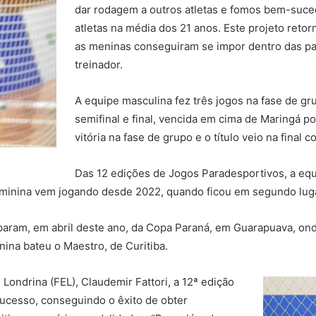
dar rodagem a outros atletas e fomos bem-suced
atletas na média dos 21 anos. Este projeto re
as meninas conseguiram se impor dentro das par
treinador.
A equipe masculina fez três jogos na fase de gr
semifinal e final, vencida em cima de Maringá p
vitória na fase de grupo e o título veio na final c
Das 12 edições de Jogos Paradesportivos, a equ
eminina vem jogando desde 2022, quando ficou em segundo lug
iparam, em abril deste ano, da Copa Paraná, em Guarapuava, o
ina bateu o Maestro, de Curitiba.
Londrina (FEL), Claudemir Fattori, a 12ª edição
ucesso, conseguindo o êxito de obter