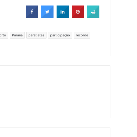
orto
Paraná
paratletas
participação
recorde