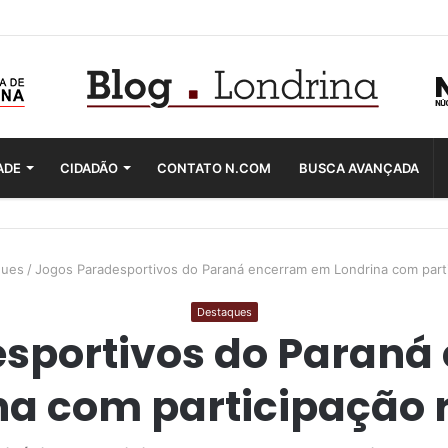
ADE
CIDADÃO
CONTATO N.COM
BUSCA AVANÇADA
ques
/
Jogos Paradesportivos do Paraná encerram em Londrina com part
Destaques
esportivos do Paraná
na com participação 