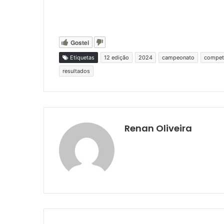
Gostei
Etiquetas
12 edição
2024
campeonato
compet
resultados
Renan Oliveira