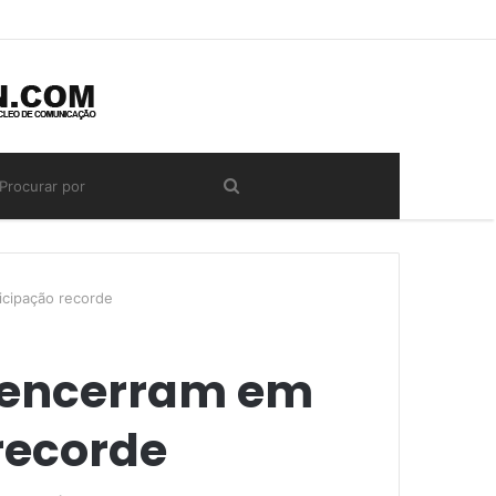
icipação recorde
 encerram em
recorde