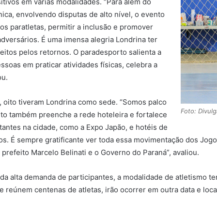
itivos em várias modalidades. “Para além do
ica, envolvendo disputas de alto nível, o evento
dos paratletas, permitir a inclusão e promover
dversários. É uma imensa alegria Londrina ter
eitos pelos retornos. O paradesporto salienta a
soas em praticar atividades físicas, celebra a
ou.
s, oito tiveram Londrina como sede. “Somos palco
Foto: Divul
nto também preenche a rede hoteleira e fortalece
tantes na cidade, como a Expo Japão, e hotéis de
dos. É sempre gratificante ver toda essa movimentação dos Jogo
o prefeito Marcelo Belinati e o Governo do Paraná”, avaliou.
da alta demanda de participantes, a modalidade de atletismo t
ue reúnem centenas de atletas, irão ocorrer em outra data e lo