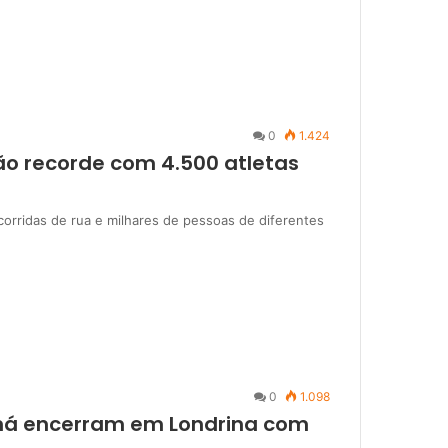
0
1.424
o recorde com 4.500 atletas
)
corridas de rua e milhares de pessoas de diferentes
0
1.098
ná encerram em Londrina com