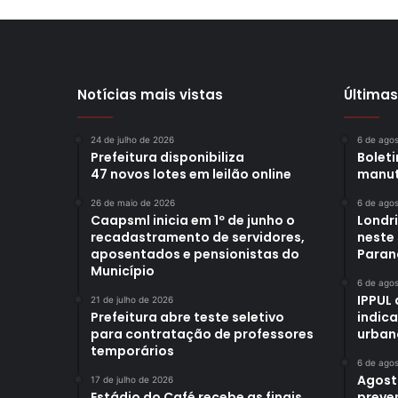
Notícias mais vistas
Últimas
24 de julho de 2026
6 de ago
Prefeitura disponibiliza
Bolet
47 novos lotes em leilão online
manut
26 de maio de 2026
6 de ago
Caapsml inicia em 1º de junho o
Londr
recadastramento de servidores,
neste
aposentados e pensionistas do
Paran
Município
6 de ago
IPPUL 
21 de julho de 2026
Prefeitura abre teste seletivo
indic
para contratação de professores
urban
temporários
6 de ago
Agost
17 de julho de 2026
Estádio do Café recebe as finais
preve