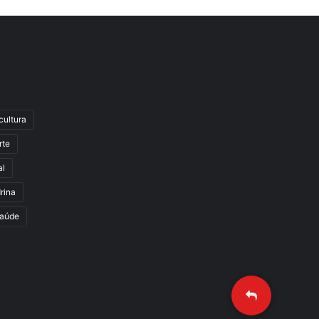
cultura
rte
al
rina
aúde