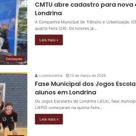
CMTU abre cadastro para nova
Londrina
A Companhia Municipal de Trânsito e Urbanização (C
quarta-feira (24). Os tutores já…
Leia mais »
Destaques
n.comlondrina
13 de março de 2026
Fase Municipal dos Jogos Escol
alunos em Londrina
Os Jogos Escolares de Londrina (JEL’s), fase munici
(JEPS) começaram na quinta-feira…
Leia mais »