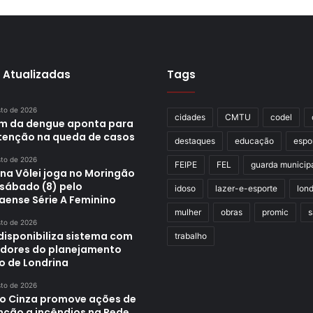
 Atualizadas
Tags
sto de 2026
cidades
CMTU
codel
im da dengue aponta para
enção na queda de casos
destaques
educação
espo
sto de 2026
FEIPE
FEL
guarda municip
ina Vôlei joga no Moringão
 sábado (8) pelo
idoso
lazer-e-esporte
lond
aense Série A Feminino
mulher
obras
promic
s
sto de 2026
disponibiliza sistema com
trabalho
adores do planejamento
o de Londrina
sto de 2026
o Cinza promove ações de
nção a incêndios na Rede