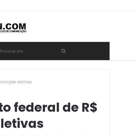
irurgias eletivas
o federal de R$
letivas