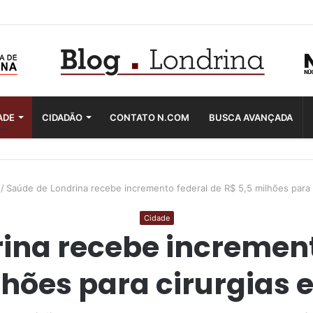
ADE
CIDADÃO
CONTATO N.COM
BUSCA AVANÇADA
/
Saúde de Londrina recebe incremento federal de R$ 5,5 milhões para c
Cidade
ina recebe increment
lhões para cirurgias e