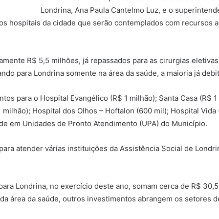
Londrina, Ana Paula Cantelmo Luz, e o superintende
ros hospitais da cidade que serão contemplados com recursos
mente R$ 5,5 milhões, já repassados para as cirurgias eletiva
ndo para Londrina somente na área da saúde, a maioria já debit
tos para o Hospital Evangélico (R$ 1 milhão); Santa Casa (R$ 1 
 milhão); Hospital dos Olhos – Hoftalon (600 mil); Hospital Vid
ade em Unidades de Pronto Atendimento (UPA) do Município.
 para atender várias instituições da Assistência Social de Lond
ra Londrina, no exercício deste ano, somam cerca de R$ 30,5 m
a área da saúde, outros investimentos abrangem os setores de 