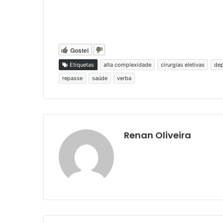
Gostei
Etiquetas
alta complexidade
cirurgias eletivas
dep
repasse
saúde
verba
Renan Oliveira