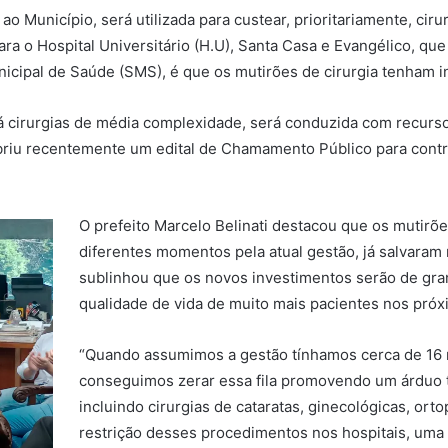
 ao Município, será utilizada para custear, prioritariamente, ci
ara o Hospital Universitário (H.U), Santa Casa e Evangélico, q
icipal de Saúde (SMS), é que os mutirões de cirurgia tenham iní
rá cirurgias de média complexidade, será conduzida com recursos
riu recentemente um edital de Chamamento Público para contrat
O prefeito Marcelo Belinati destacou que os mutirões
diferentes momentos pela atual gestão, já salvaram 
sublinhou que os novos investimentos serão de gran
qualidade de vida de muito mais pacientes nos pró
“Quando assumimos a gestão tínhamos cerca de 16 mil
conseguimos zerar essa fila promovendo um árduo 
incluindo cirurgias de cataratas, ginecológicas, or
restrição desses procedimentos nos hospitais, uma 