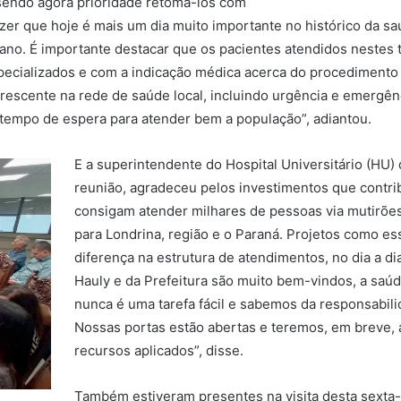
 sendo agora prioridade retomá-los com
zer que hoje é mais um dia muito importante no histórico da sa
ste ano. É importante destacar que os pacientes atendidos neste
ecializados e com a indicação médica acerca do procedimento cirú
cente na rede de saúde local, incluindo urgência e emergênc
 tempo de espera para atender bem a população”, adiantou.
E a superintendente do Hospital Universitário (HU) d
reunião, agradeceu pelos investimentos que contri
consigam atender milhares de pessoas via mutirões
para Londrina, região e o Paraná. Projetos como es
diferença na estrutura de atendimentos, no dia a di
Hauly e da Prefeitura são muito bem-vindos, a saúd
nunca é uma tarefa fácil e sabemos da responsabil
Nossas portas estão abertas e teremos, em breve,
recursos aplicados”, disse.
Também estiveram presentes na visita desta sexta-