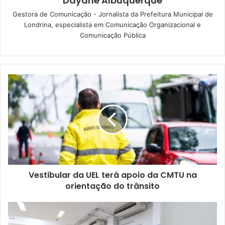
Dayane Albuquerque
Gestora de Comunicação - Jornalista da Prefeitura Municipal de
Controladora-geral Beatriz Teixeira. Foto: Emerson Dias/NCom
Londrina, especialista em Comunicação Organizacional e
Comunicação Pública
A controladora-geral do Município, Beatriz de Oliveira
Teixeira, enfatizou que a conquista do Selo Diamante
demonstra que a administração municipal entendeu que a
transparência das informações públicas, a integridade e a
governança municipal são pilares prioritários para uma
boa gestão. “Lembrando que a Prefeitura de Londrina é a
prefeitura mais transparente do Brasil, por sete anos
consecutivos, segundo o ranking da Controladoria-Geral
da União (CGU)”, apontou.
Vestibular da UEL terá apoio da CMTU na
Na prática, segundo a controladora, isso significa que a
orientação do trânsito
Prefeitura tem dados e informações disponíveis, e de fácil
acesso, para toda a população. “Tudo isso viabiliza o
controle social e, com isso, naturalmente, temos uma