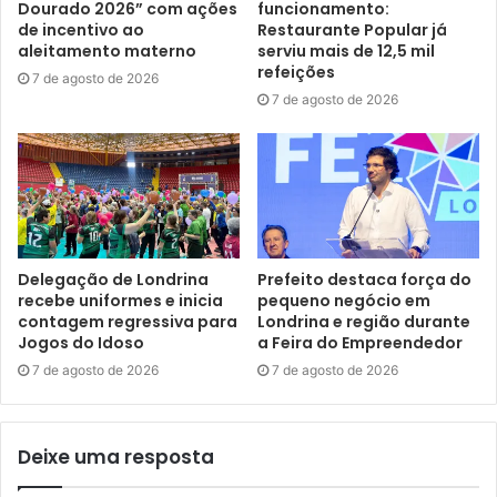
Dourado 2026” com ações
funcionamento:
Município trabalhou para identificar pontos de melhoria,
de incentivo ao
Restaurante Popular já
aleitamento materno
serviu mais de 12,5 mil
sugerindo adequações aos órgãos e entidades municipais.
refeições
7 de agosto de 2026
Também buscou implementar as mudanças necessárias
7 de agosto de 2026
para assegurar que as informações estivessem sempre
atualizadas e disponíveis no portal. “Foi um trabalho
minucioso, mas essencial para alcançarmos esse
resultado. E, claro, contamos com a contribuição e
empenho de diversos setores da Prefeitura para que
conseguíssemos avançar nesse resultado, incluindo a
Delegação de Londrina
Prefeito destaca força do
Ouvidoria, a Diretoria de Tecnologia da Informação (DTI) e
recebe uniformes e inicia
pequeno negócio em
as secretarias que disponibilizam informações no portal.
contagem regressiva para
Londrina e região durante
Jogos do Idoso
a Feira do Empreendedor
Em 2023, o Município de Londrina atingiu o Selo Ouro
(segundo melhor), e agora conquistou o Selo Diamante,
7 de agosto de 2026
7 de agosto de 2026
uma evolução em relação ao ano passado”, contou.
Deixe uma resposta
Para a professora Vera Suguihiro, presidente do Conselho
Municipal de Transparência e Controle Social (CMTCS),