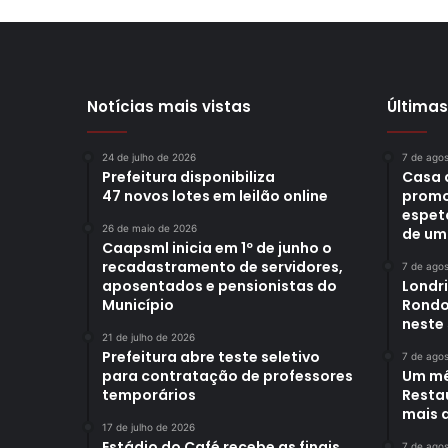
Notícias mais vistas
Últimas
24 de julho de 2026
7 de ago
Prefeitura disponibiliza
Casa 
47 novos lotes em leilão online
promo
espet
26 de maio de 2026
de um
Caapsml inicia em 1º de junho o
recadastramento de servidores,
7 de ago
aposentados e pensionistas do
Londr
Município
Rondo
neste
21 de julho de 2026
Prefeitura abre teste seletivo
7 de ago
para contratação de professores
Um mê
temporários
Restau
mais d
17 de julho de 2026
Estádio do Café recebe as finais
7 de ago