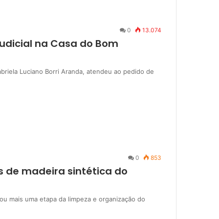
0
13.074
judicial na Casa do Bom
abriela Luciano Borri Aranda, atendeu ao pedido de
0
853
ns de madeira sintética do
iciou mais uma etapa da limpeza e organização do