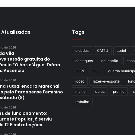
 Atualizadas
Tags
sto de 2026
cidades
CMTU
codel
da Vila
ve sessão gratuita do
destaques
educação
espo
áculo “Olhos d’Água: Diário
a Ausência”
FEIPE
FEL
guarda municip
sto de 2026
idoso
lazer-e-esporte
lond
ina Futsal encara Marechal
n pelo Paranaense Feminino
mulher
obras
promic
s
 sábado (8)
trabalho
sto de 2026
s de funcionamento:
rante Popular já serviu
e 12,5 mil refeições
sto de 2026