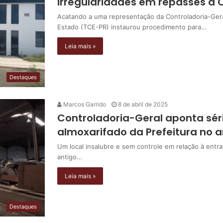
irregularidades em repasses à
Acatando a uma representação da Controladoria-Gera
Estado (TCE-PR) instaurou procedimento para…
Leia mais »
Destaques
Marcos Garrido
8 de abril de 2025
Controladoria-Geral aponta sér
almoxarifado da Prefeitura no a
Um local insalubre e sem controle em relação à entra
antigo…
Leia mais »
Destaques