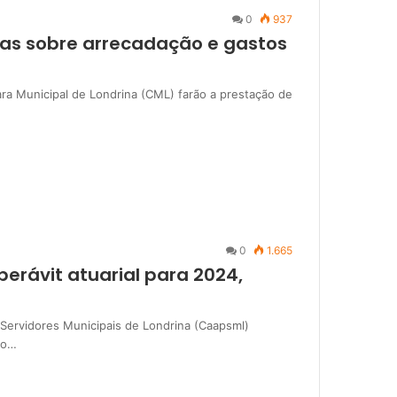
0
937
tas sobre arrecadação e gastos
mara Municipal de Londrina (CML) farão a prestação de
0
1.665
erávit atuarial para 2024,
 Servidores Municipais de Londrina (Caapsml)
ro…