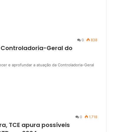
0
838
 Controladoria-Geral do
ecer e aprofundar a atuação da Controladoria-Geral
0
1.718
ra, TCE apura possíveis