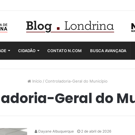
ADE
CIDADÃO
CONTATO N.COM
BUSCA AVANÇADA
Início
/
Controladoria-Geral do Município
ladoria-Geral do Mu
Dayane Albuquerque
2 de abril de 2026