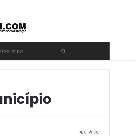
nicípio
0
367