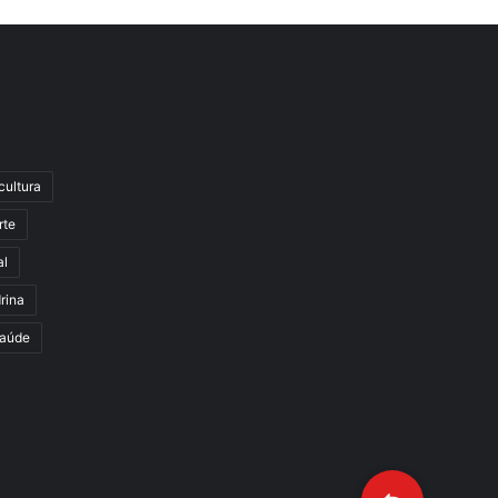
cultura
rte
al
rina
aúde