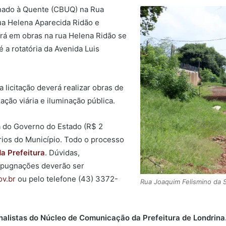
nado à Quente (CBUQ) na Rua
ua Helena Aparecida Ridão e
ará em obras na rua Helena Ridão se
é a rotatória da Avenida Luis
licitação deverá realizar obras de
ção viária e iluminação pública.
á do Governo do Estado (R$ 2
rios do Município. Todo o processo
da Prefeitura
. Dúvidas,
mpugnações deverão ser
ov.br
ou pelo telefone (43) 3372-
Rua Joaquim Felismino da 
nalistas do Núcleo de Comunicação da Prefeitura de Londrina