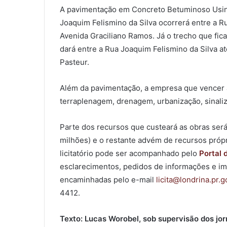
A pavimentação em Concreto Betuminoso Usi
Joaquim Felismino da Silva ocorrerá entre a R
Avenida Graciliano Ramos. Já o trecho que fic
dará entre a Rua Joaquim Felismino da Silva at
Pasteur.
Além da pavimentação, a empresa que vencer a 
terraplenagem, drenagem, urbanização, sinaliza
Parte dos recursos que custeará as obras ser
milhões) e o restante advém de recursos próp
licitatório pode ser acompanhado pelo
Portal 
esclarecimentos, pedidos de informações e i
encaminhadas pelo e-mail
licita@londrina.pr.g
4412.
Texto: Lucas Worobel, sob supervisão dos jor