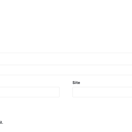
Site
l.