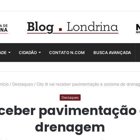
ADE
CIDADÃO
CONTATO N.COM
BUSCA AVANÇADA
nício
/
Destaques
/
Cilo III vai receber pavimentação e sistema de dren
Destaques
 receber pavimentação
drenagem