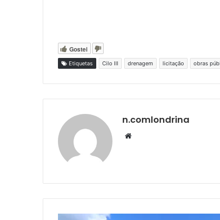
Gostei
Etiquetas
Cilo III
drenagem
licitação
obras púb
n.comlondrina
Website