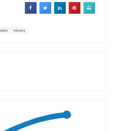
utário
tributos