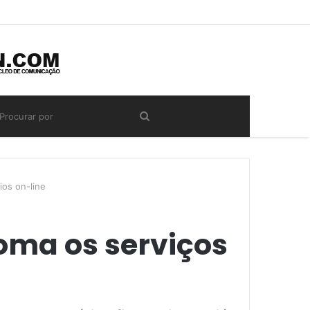
ios on-line
oma os serviços