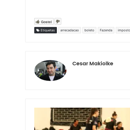
Gostei
Etiquetas
arrecadacao
boleto
Fazenda
impost
Cesar Makiolke