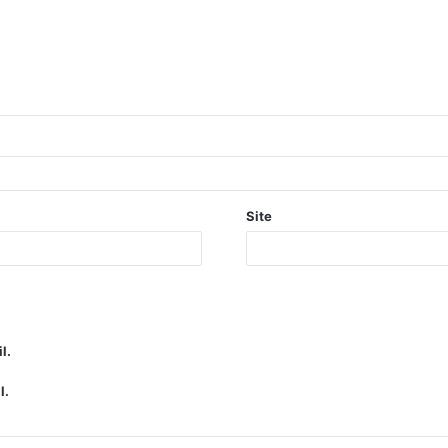
Site
l.
l.