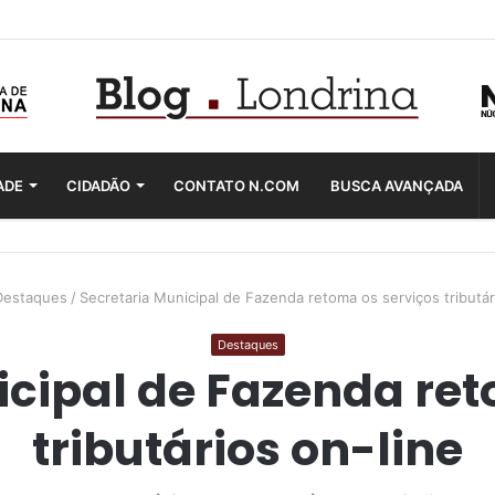
ADE
CIDADÃO
CONTATO N.COM
BUSCA AVANÇADA
Destaques
/
Secretaria Municipal de Fazenda retoma os serviços tributár
Destaques
icipal de Fazenda ret
tributários on-line