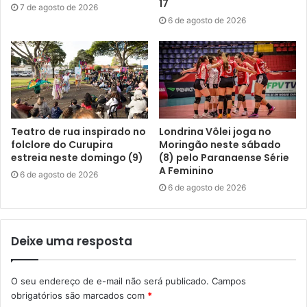
17
7 de agosto de 2026
6 de agosto de 2026
Gostei
Etiquetas
arte
cultura
Festival Internacional de Londrina
FILO
música
Programa Municipal de Incentivo à Cultura
promic
Secretaria Municipal de Cultura
SMC
teatro
Teatro de rua inspirado no
Londrina Vôlei joga no
folclore do Curupira
Moringão neste sábado
estreia neste domingo (9)
(8) pelo Paranaense Série
A Feminino
6 de agosto de 2026
6 de agosto de 2026
Deixe uma resposta
O seu endereço de e-mail não será publicado.
Campos
obrigatórios são marcados com
*