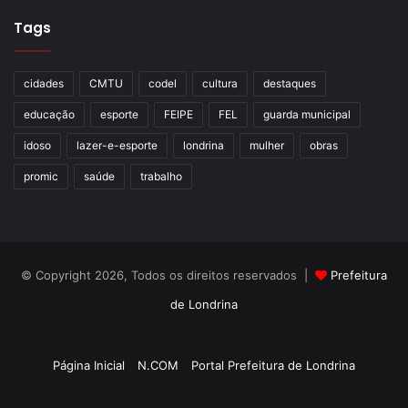
Tags
cidades
CMTU
codel
cultura
destaques
educação
esporte
FEIPE
FEL
guarda municipal
idoso
lazer-e-esporte
londrina
mulher
obras
promic
saúde
trabalho
© Copyright 2026, Todos os direitos reservados |
Prefeitura
de Londrina
Criação de Sites TTG Sistemas
Página Inicial
N.COM
Portal Prefeitura de Londrina
Criação de Sites