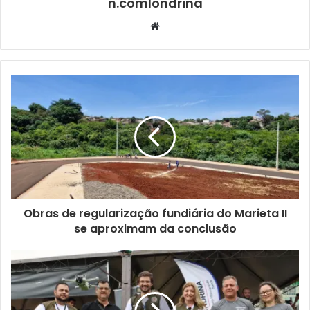
n.comlondrina
humorada foca no Capeta que, cansado de não conseguir
Website
mais torturar os pobres no Inferno, decide vir à Terra para
resolver todos os problemas e fazer do mundo um lugar
de felicidade e plenitude. Mas será que isso vai dar certo?
Única apresentação neste sábado (8), às 11h, em frente ao
Cine Teatro Ouro Verde (Rua Maranhão, 85). Classificação
indicativa: Livre. GRATUITO.
Meu Corpo Está Aqui
–
Espetáculo teatral da Fábrica de
Eventos (RJ), baseado nas experiências pessoais de
Bruno Ramos, Juliana Caldas, Rafa Muller e Pedro
Obras de regularização fundiária do Marieta II
Henrique França, atrizes e atores PcD (pessoas com
se aproximam da conclusão
deficiência), em que eles próprios estão em cena falando
abertamente sobre seus relacionamentos, seus corpos e
desejos. Uma mistura de depoimentos ficcionalizados por
Julia Spadaccini e Clara Kutner, retratando o jogo entre as
pulsões e os obstáculos que se apresentam nas