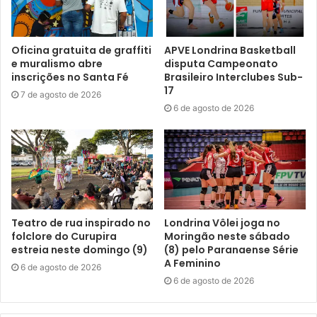
Alto da Boa Vista, zona norte; e na sexta-feira, dia 21, no
CMEI Water Okano, na Rua Potiguares, 80, Vila Matos,
também no Centro.
Oficina gratuita de graffiti
APVE Londrina Basketball
e muralismo abre
disputa Campeonato
Na PUC
– Além do trabalho com os alunos da rede
inscrições no Santa Fé
Brasileiro Interclubes Sub-
17
municipal, técnicos da companhia também estarão no
7 de agosto de 2026
6 de agosto de 2026
campus da Pontifícia Universidade Católica de Londrina
(PUC), desta vez para realizar palestras sobre direção
defensiva no trânsito, dentro da programação da
Comissão Interna de Prevenção de Acidentes (CIPA)
daquela instituição. A primeira sessão será na segunda-
feira (17), às 10 horas; e a segunda na quarta-feira (19), às
16 horas.
Teatro de rua inspirado no
Londrina Vôlei joga no
folclore do Curupira
Moringão neste sábado
estreia neste domingo (9)
(8) pelo Paranaense Série
A Feminino
6 de agosto de 2026
6 de agosto de 2026
Gostei