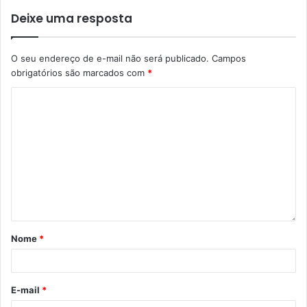
Etiquetas
CMTU
fiscalização
londrina
sinalização
trânsito
Deixe uma resposta
volta às aulas
O seu endereço de e-mail não será publicado.
Campos
obrigatórios são marcados com
*
Nome
*
E-mail
*