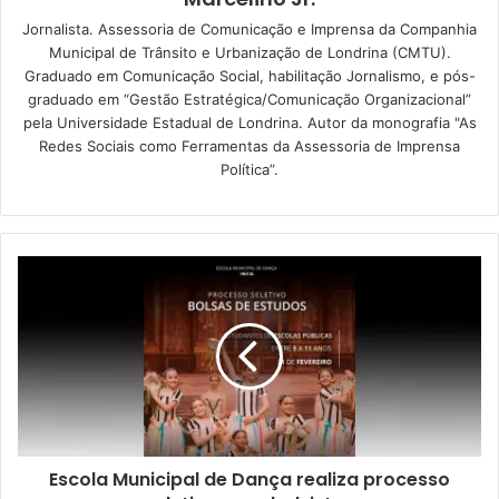
Além das melhorias na sinalização de vias da área central,
Jornalista. Assessoria de Comunicação e Imprensa da Companhia
na tarde do próximo sábado (15), a CMTU também estará
Municipal de Trânsito e Urbanização de Londrina (CMTU).
Graduado em Comunicação Social, habilitação Jornalismo, e pós-
orientando e fiscalizando o trânsito durante o jogo do
graduado em “Gestão Estratégica/Comunicação Organizacional”
Londrina Esporte Clube contra o Atlético Paranaense, no
pela Universidade Estadual de Londrina. Autor da monografia "As
Estádio do Café.
Redes Sociais como Ferramentas da Assessoria de Imprensa
Política”.
A CMTU também estará isolando, como é de rotina aos
domingos e feriados, parte das vias do entorno do Lago
Igapó 2, além do patrulhamento na área central; e estará
fazendo orientações especiais durante o lançamento do
Projeto Norte do Paraná da Companhia Paranaense de
Gás (Compagas), na próxima quinta-feira (20), na Avenida
Fernando Cerqueira César Coimbra, ao lado da Empresa
Cacique Café Solúvel, na zona oeste. O evento trata da
entrega da primeira fase das obras da rede de gás
canalizada de Londrina.
Escola Municipal de Dança realiza processo