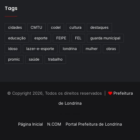
Tags
cidades
CMTU
codel
cultura
destaques
educação
esporte
FEIPE
FEL
guarda municipal
idoso
lazer-e-esporte
londrina
mulher
obras
promic
saúde
trabalho
© Copyright 2026, Todos os direitos reservados |
Prefeitura
de Londrina
Criação de Sites TTG Sistemas
Página Inicial
N.COM
Portal Prefeitura de Londrina
Criação de Sites