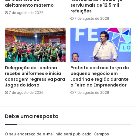
sensíveis, como crianças, idosos e indivíduos com
aleitamento materno
serviu mais de 12,5 mil
problemas respiratórios, não podem ser expostos ao
refeições
7 de agosto de 2026
inseticida. Além disso, o fumacê pode afetar colônias de
7 de agosto de 2026
abelhas sem ferrão, por isso, a orientação é de que os
meliponicultores busquem alternativas para mitigar os
impactos, como realocar colônias sensíveis ou utilizar
barreiras físicas adicionais.
Delegação de Londrina
Prefeito destaca força do
recebe uniformes e inicia
pequeno negócio em
contagem regressiva para
Londrina e região durante
Gostei
Jogos do Idoso
a Feira do Empreendedor
7 de agosto de 2026
7 de agosto de 2026
Etiquetas
Aedes aegypti
caminhões UBV
Diretoria de Vigilância em Saúde
Endemias
Fumacê
inseticida
saúde
UBV pesado
Deixe uma resposta
O seu endereço de e-mail não será publicado.
Campos