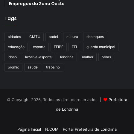
Empregos da Zona Oeste
Tags
cidades
CMTU
codel
cultura
destaques
educação
esporte
FEIPE
FEL
guarda municipal
idoso
lazer-e-esporte
londrina
mulher
obras
promic
saúde
trabalho
© Copyright 2026, Todos os direitos reservados |
Prefeitura
de Londrina
Criação de Sites TTG Sistemas
Página Inicial
N.COM
Portal Prefeitura de Londrina