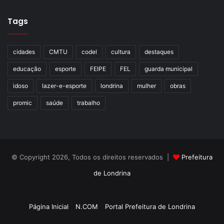
Tags
cidades
CMTU
codel
cultura
destaques
educação
esporte
FEIPE
FEL
guarda municipal
idoso
lazer-e-esporte
londrina
mulher
obras
promic
saúde
trabalho
© Copyright 2026, Todos os direitos reservados |
Prefeitura
de Londrina
Criação de Sites TTG Sistemas
Página Inicial
N.COM
Portal Prefeitura de Londrina