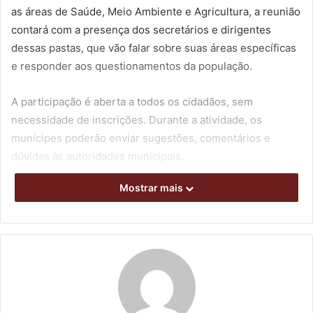
as áreas de Saúde, Meio Ambiente e Agricultura, a reunião
contará com a presença dos secretários e dirigentes
dessas pastas, que vão falar sobre suas áreas específicas
e responder aos questionamentos da população.
A participação é aberta a todos os cidadãos, sem
necessidade de inscrições. Durante a atividade, os
munícipes poderão enviar sugestões, comentários e
dúvidas às autoridades municipais.
Mostrar mais
O objetivo das audiências públicas do PPA é possibilitar a
participação da comunidade na construção do Plano
Plurianual, que orientará a Lei de Diretrizes Orçamentárias
(LDO) e a Lei Orçamentária Anual (LOA) durante o seu
período de vigência. Trata-se de um instrumento de
planejamento de médio prazo que reúne as diretrizes,
objetivos e metas de execução pela Prefeitura, de acordo