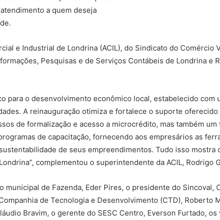
o atendimento a quem deseja
de.
al e Industrial de Londrina (ACIL), do Sindicato do Comércio Va
formações, Pesquisas e de Serviços Contábeis de Londrina e R
co para o desenvolvimento econômico local, estabelecido com u
idades. A reinauguração otimiza e fortalece o suporte ofereci
ssos de formalização e acesso a microcrédito, mas também um f
 programas de capacitação, fornecendo aos empresários as fer
a sustentabilidade de seus empreendimentos. Tudo isso mostra
 Londrina”, complementou o superintendente da ACIL, Rodrigo G
o municipal de Fazenda, Eder Pires, o presidente do Sincoval, O
Companhia de Tecnologia e Desenvolvimento (CTD), Roberto Mor
láudio Bravim, o gerente do SESC Centro, Everson Furtado, os 