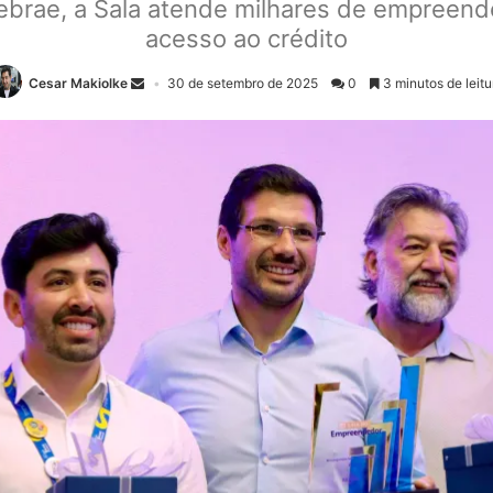
 Sebrae, a Sala atende milhares de empreend
acesso ao crédito
Cesar Makiolke
30 de setembro de 2025
0
3 minutos de leitu