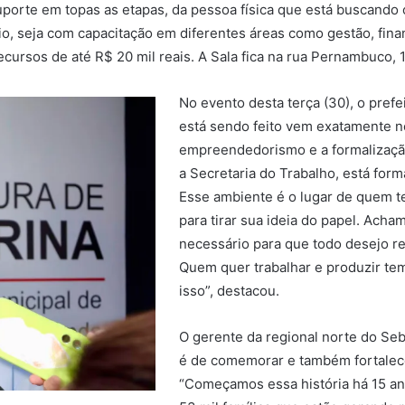
orte em topas as etapas, da pessoa física que está buscando 
o, seja com capacitação em diferentes áreas como gestão, finan
cursos de até R$ 20 mil reais. A Sala fica na rua Pernambuco, 1
No evento desta terça (30), o pref
está sendo feito vem exatamente no
empreendedorismo e a formalizaçã
a Secretaria do Trabalho, está for
Esse ambiente é o lugar de quem t
para tirar sua ideia do papel. Ach
necessário para que todo desejo r
Quem quer trabalhar e produzir tem
isso”, destacou.
O gerente da regional norte do S
é de comemorar e também fortalece
“Começamos essa história há 15 an