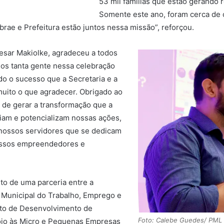
53 mil famílias que estão gerando 
Somente este ano, foram cerca de c
brae e Prefeitura estão juntos nessa missão”, reforçou.
esar Makiolke, agradeceu a todos
os tanta gente nessa celebração
do o sucesso que a Secretaria e a
muito o que agradecer. Obrigado ao
 de gerar a transformação que a
oiam e potencializam nossas ações,
s nossos servidores que se dedicam
nossos empreendedores e
to de uma parceria entre a
a Municipal do Trabalho, Emprego e
uto de Desenvolvimento de
Foto: Calebe Guedes/ PML
poio às Micro e Pequenas Empresas