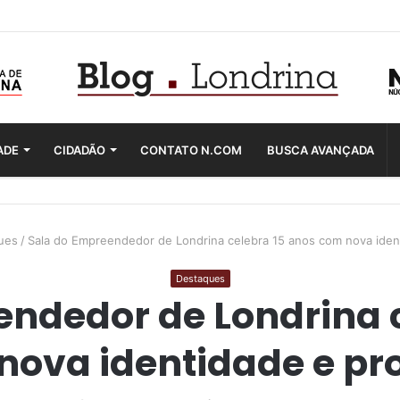
ADE
CIDADÃO
CONTATO N.COM
BUSCA AVANÇADA
ues
/
Sala do Empreendedor de Londrina celebra 15 anos com nova iden
Destaques
ndedor de Londrina 
nova identidade e pro