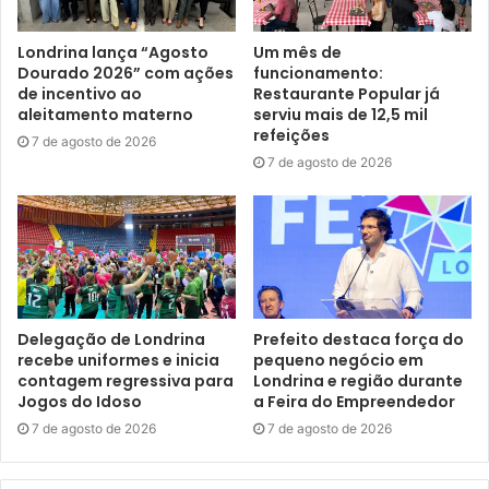
inventários que não foram concluídos e também permitir
que a Cohab-LD supere créditos antieconômicos –
Londrina lança “Agosto
Um mês de
Dourado 2026” com ações
funcionamento:
aqueles que custam mais para cobrar do que o valor da
de incentivo ao
Restaurante Popular já
própria dívida. Com isso, poderemos outorgar mais de 14
aleitamento materno
serviu mais de 12,5 mil
mil escrituras, regularizando a propriedade de imóveis
refeições
7 de agosto de 2026
negociados ao longo do tempo com a Cohab, seus
7 de agosto de 2026
mutuários, compradores e herdeiros. Serão 14 mil imóveis
regularizados, beneficiando cerca de 56 mil pessoas, e
esse número pode chegar a 100 mil, o que representa um
sexto da população de Londrina”, afirmou.
Segundo o secretário municipal de Fazenda, Eder Pires, a
Delegação de Londrina
Prefeito destaca força do
proposta representa uma ação concreta de justiça social e
recebe uniformes e inicia
pequeno negócio em
contagem regressiva para
Londrina e região durante
responsabilidade fiscal. “Estamos viabilizando a
Jogos do Idoso
a Feira do Empreendedor
regularização definitiva de imóveis de famílias que
7 de agosto de 2026
7 de agosto de 2026
aguardam há anos pela escritura, sem comprometer as
finanças públicas. A renúncia fiscal estimada é