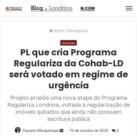
M
Início
/
Destaques
Destaques
PL que cria Programa
Regulariza da Cohab-LD
será votado em regime de
urgência
Projeto propõe uma nova etapa do Programa
Regulariza Londrina, voltada à regularização de
imóveis quitados que ainda não possuem
escritura pública
Dayane Albuquerque
10 de outubro de 2025
0