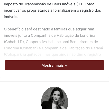
Imposto de Transmissão de Bens Imóveis (ITBI) para
incentivar os proprietários a formalizarem o registro dos
imóveis.
O benefício será destinado a famílias que adquiriram
imóveis junto à Companhia de Habitação de Londrina
(Cohab-LD), Cooperativa Habitacional Bandeirantes de
Londrina (Cohaban) e Companhia de Habitação do Paraná
(Cohapar), já quitados, mas que ainda não têm o registro
em cartório. Esses proprietários poderão contar com
Mostrar mais
alíquotas menores de ITBI, conforme o prazo de
regularização.
Pela proposta, o imposto será de 0,5% para escrituras
lavradas até 31 de dezembro de 2026 e de 1% para
aquelas feitas entre 1º de janeiro e 31 de dezembro de
2027. A ideia é oferecer um desconto escalonado, dando