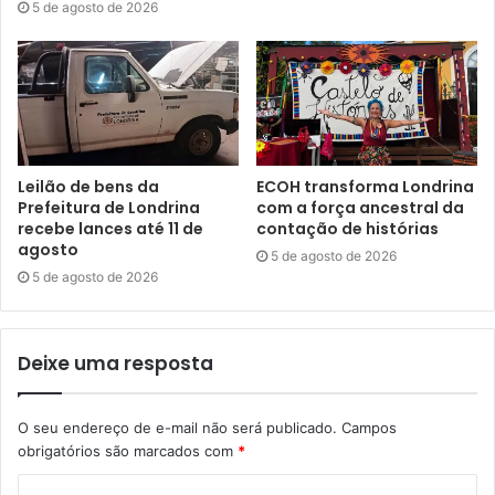
Rica (Rua Piauí, 211, Centro Histórico), nos dias 2 e 3 de
5 de agosto de 2026
dezembro. Para mais informações sobre o espetáculo,
basta acessar a página do Instagram
@gatosfuncart
.
A Fundação Cultura Artística de Londrina (Funcart) possui
convênio com a Prefeitura de Londrina, via Secretaria
Municipal de Cultura (SMC).
Leilão de bens da
ECOH transforma Londrina
Prefeitura de Londrina
com a força ancestral da
recebe lances até 11 de
contação de histórias
Texto: Sabrina Heck, sob supervisão dos jornalistas do
agosto
5 de agosto de 2026
Núcleo de Comunicação (N.Com) da Prefeitura de
5 de agosto de 2026
Londrina.
Deixe uma resposta
Gostei
1
O seu endereço de e-mail não será publicado.
Campos
obrigatórios são marcados com
*
Etiquetas
cinema
cinema ao ar livre
Funcart
Fundação Cultura Artística de Londrina
Secretaria Municipal de Cultura