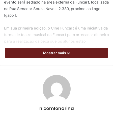
evento será sediado na área externa da Funcart, localizada
na Rua Senador Souza Naves, 2.380, próximo ao Lago
Igapó I.
Em sua primeira edição, o Cine Funcart é uma iniciativa da
turma de teatro musical da Funcart para arrecadar dinheiro
para a realização da peça que os alunos estão
desenvolvendo, o musical “Gatos”. Os recursos serão
Mostrar mais
obtidos através da comercialização de pipoca e bebidas no
local.
n.comlondrina