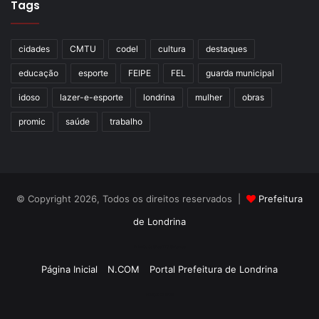
Tags
cidades
CMTU
codel
cultura
destaques
educação
esporte
FEIPE
FEL
guarda municipal
idoso
lazer-e-esporte
londrina
mulher
obras
promic
saúde
trabalho
© Copyright 2026, Todos os direitos reservados |
Prefeitura
de Londrina
Criação de Sites TTG Sistemas
Página Inicial
N.COM
Portal Prefeitura de Londrina
Criação de Sites