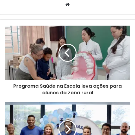
Website
Elenco da peça “Gatos”. Foto: Divulgação
O espetáculo é a adaptação de uma peça musical clássica
Programa Saúde na Escola leva ações para
alunos da zona rural
da Broadway, “Cats”, que conta a história de uma tribo de
gatos, conhecidos como Jellicle Cats. O show é totalmente
cantado, com raros diálogos entre as músicas.
Aproximadamente 30 pessoas estarão em cena,
dançando, cantando e contando a história dos gatos.