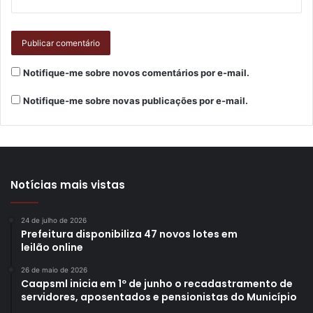
Governo Federal que institui uma política intersetorial de
Saúde e Educação, voltada a crianças, adolescentes,
jovens e adultos da educação pública brasileira. O objetivo
é promover saúde, prevenir doenças e contribuir para o
Notifique-me sobre novos comentários por e-mail.
desenvolvimento integral dos estudantes. Em 2014, o
Notifique-me sobre novas publicações por e-mail.
programa foi expandido para alcançar também centros de
educação infantil e pré-escolas.
Texto: Thiago Paes, sob supervisão dos jornalistas do
Núcleo de Comunicação (N.Com) da Prefeitura de
Notícias mais vistas
Londrina
24 de julho de 2026
Prefeitura disponibiliza 47 novos lotes em
leilão online
26 de maio de 2026
Gostei
Caapsml inicia em 1º de junho o recadastramento de
servidores, aposentados e pensionistas do Município
Etiquetas
ações
alunos
educação
ensino
escolas