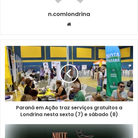
n.comlondrina
Website
Foto: Divulgação / SMS
Paraná em Ação traz serviços gratuitos a
Londrina nesta sexta (7) e sábado (8)
Ao longo do mês, a expectativa é que mais de mil alunos
da área rural participem das atividades. Ontem (5), a
primeira escola rural a receber o PSE foi a Escola