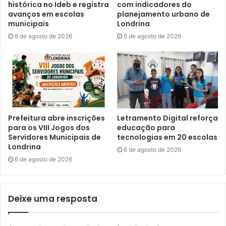
histórica no Ideb e registra
com indicadores do
A coordenadora de Saúde da Criança da Secretaria
avanços em escolas
planejamento urbano de
Municipal de Saúde (SMS), Gabriela Curan, explica como é
municipais
Londrina
organizada a dinâmica das atividades. “Os alunos são
6 de agosto de 2026
6 de agosto de 2026
divididos em seis grupos, e cada grupo inicia
simultaneamente em uma das estações. Após 20 a 30
minutos, ao soar o sinal, eles se dirigem para a próxima.
As estratégias incluem dramatizações, atividades
interativas, dinâmicas, teatro de fantoches, rodas de
conversa e distribuição de materiais como kits de higiene
Prefeitura abre inscrições
Letramento Digital reforça
bucal e folders em formato de gibi”, detalhou.
para os VIII Jogos dos
educação para
Servidores Municipais de
tecnologias em 20 escolas
Londrina
6 de agosto de 2026
6 de agosto de 2026
Deixe uma resposta