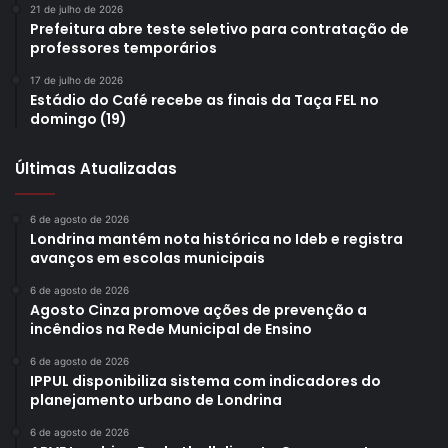
escolas municipais
Programa Saúde na Escola
PSE
rede municipal
21 de julho de 2026
Prefeitura abre teste seletivo para contratação de
zona rural
professores temporários
17 de julho de 2026
Estádio do Café recebe as finais da Taça FEL no
domingo (19)
Últimas Atualizadas
6 de agosto de 2026
Londrina mantém nota histórica no Ideb e registra
avanços em escolas municipais
6 de agosto de 2026
Agosto Cinza promove ações de prevenção a
incêndios na Rede Municipal de Ensino
6 de agosto de 2026
IPPUL disponibiliza sistema com indicadores do
planejamento urbano de Londrina
6 de agosto de 2026