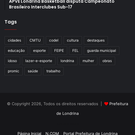
APVE Londrina Basketball disputa Campeonato
Brasileiro Interclubes Sub-17
Tags
cidades
CMTU
codel
cultura
destaques
educação
esporte
FEIPE
FEL
guarda municipal
idoso
lazer-e-esporte
londrina
mulher
obras
promic
saúde
trabalho
© Copyright 2026, Todos os direitos reservados |
Prefeitura
de Londrina
Criação de Sites TTG Sistemas
Página Inicial
N.COM
Portal Prefeitura de Londrina