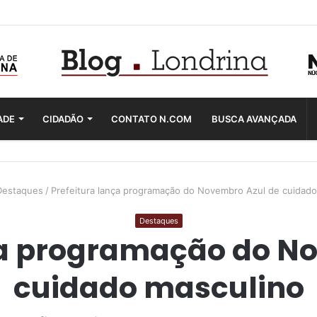
ADE
CIDADÃO
CONTATO N.COM
BUSCA AVANÇADA
Destaques
/
Prefeitura lança programação do Novembro Azul de cuidado
Destaques
ça programação do N
cuidado masculino