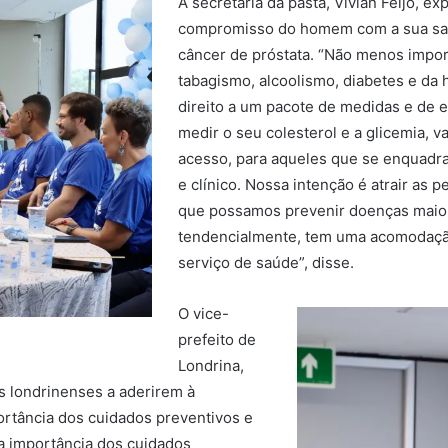
A secretária da pasta, Vivian Feijó, e
compromisso do homem com a sua saú
câncer de próstata. “Não menos impo
tabagismo, alcoolismo, diabetes e da
direito a um pacote de medidas e de 
medir o seu colesterol e a glicemia, 
acesso, para aqueles que se enquadra
e clínico. Nossa intenção é atrair as
que possamos prevenir doenças maio
tendencialmente, tem uma acomodaçã
serviço de saúde”, disse.
O vice-
prefeito de
Londrina,
 londrinenses a aderirem à
rtância dos cuidados preventivos e
da importância dos cuidados