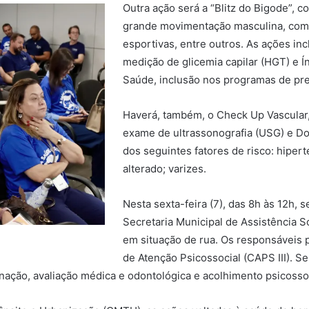
Outra ação será a “Blitz do Bigode”, c
grande movimentação masculina, como 
esportivas, entre outros. As ações inc
medição de glicemia capilar (HGT) e 
Saúde, inclusão nos programas de pr
Haverá, também, o Check Up Vascular,
exame de ultrassonografia (USG) e D
dos seguintes fatores de risco: hipert
alterado; varizes.
Nesta sexta-feira (7), das 8h às 12h,
Secretaria Municipal de Assistência S
em situação de rua. Os responsáveis 
de Atenção Psicossocial (CAPS III). S
nação, avaliação médica e odontológica e acolhimento psicossoc