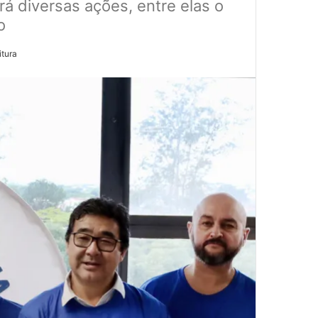
á diversas ações, entre elas o
o
itura