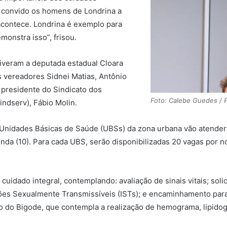
e convido os homens de Londrina a
acontece. Londrina é exemplo para
monstra isso”, frisou.
iveram a deputada estadual Cloara
s vereadores Sidnei Matias, Antônio
o presidente do Sindicato dos
Foto: Calebe Guedes /
indserv), Fábio Molin.
nidades Básicas de Saúde (UBSs) da zona urbana vão atender 
gunda (10). Para cada UBS, serão disponibilizadas 20 vagas por 
uidado integral, contemplando: avaliação de sinais vitais; solic
ecções Sexualmente Transmissíveis (ISTs); e encaminhamento par
 do Bigode, que contempla a realização de hemograma, lipidogr