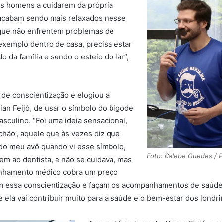
 os homens a cuidarem da própria
 acabam sendo mais relaxados nesse
a que não enfrentem problemas de
exemplo dentro de casa, precisa estar
 da família e sendo o esteio do lar”,
de conscientização e elogiou a
vian Feijó, de usar o símbolo do bigode
sculino. “Foi uma ideia sensacional,
hão’, aquele que às vezes diz que
o meu avô quando vi esse símbolo,
Foto: Calebe Guedes / 
m ao dentista, e não se cuidava, mas
panhamento médico cobra um preço
m essa conscientização e façam os acompanhamentos de saúde
e ela vai contribuir muito para a saúde e o bem-estar dos londri