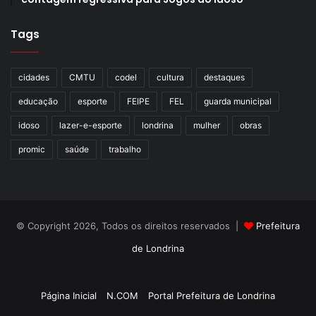
Tags
cidades
CMTU
codel
cultura
destaques
educação
esporte
FEIPE
FEL
guarda municipal
idoso
lazer-e-esporte
londrina
mulher
obras
promic
saúde
trabalho
© Copyright 2026, Todos os direitos reservados |
Prefeitura
de Londrina
Criação de Sites TTG Sistemas
Página Inicial
N.COM
Portal Prefeitura de Londrina