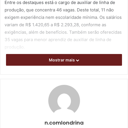
Entre os destaques está o cargo de auxiliar de linha de
produção, que concentra 46 vagas. Deste total, 11 não
exigem experiência nem escolaridade mínima. Os salários
variam de R$ 1.420,65 a R$ 2.293,28, conforme as
exigências, além de benefícios. Também serão oferecidas
35 vagas para menor aprendiz de auxiliar de linha de
produção.
Mostrar mais
Há 39 vagas disponíveis para a função de servente de
obras, com exigências variadas. As formas de contratação
e remuneração também variam, com vagas que oferecem
de R$8,39 a hora de trabalho, a R$1.845,80 mensais mais
benefícios.
A lista ainda inclui oportunidades para consultor de
vendas (38), oficial carpinteiro (15), ajudante de obras (10),
auxiliar operacional de logística (10), safrista (10), operador
n.comlondrina