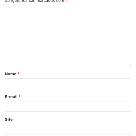
obrigatórios são marcados com
*
Nome
*
E-mail
*
Site