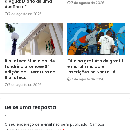
d’Água: Diário de uma
Núcleo de Comunicação (N.Com) da Prefeitura de
7 de agosto de 2026
Ausência”
Londrina
7 de agosto de 2026
Gostei
Etiquetas
agência do Trabalhador
emprego
jovem aprendiz
mão de obra
mercado de trabalho
mural de vagas
Biblioteca Municipal de
Oficina gratuita de graffiti
Londrina promove 9ª
e muralismo abre
pessoas com deficiência
remuneração
Sine
SMTER
trabalho
edição do Literatura na
inscrições no Santa Fé
vagas de emprego
Biblioteca
7 de agosto de 2026
7 de agosto de 2026
Deixe uma resposta
O seu endereço de e-mail não será publicado.
Campos