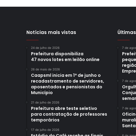
Notícias mais vistas
Últimas
24 de julho de 2026
7 de ago
Prefeitura disponibiliza
Prefe
47 novos lotes em leilão online
peque
região
26 de maio de 2026
Empre
Caapsml inicia em 1º de junho o
recadastramento de servidores,
7 de ago
aposentados e pensionistas do
Orgul
Município
Conjun
sema
21 de julho de 2026
Prefeitura abre teste seletivo
7 de ago
para contratação de professores
Oficin
temporários
mural
Santa
17 de julho de 2026
Estádio do Café recebe as finais
6 de ago