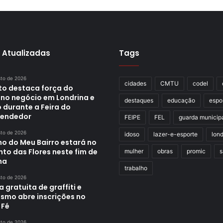
 Atualizadas
Tags
sto de 2026
cidades
CMTU
codel
ito destaca força do
no negócio em Londrina e
destaques
educação
espo
 durante a Feira do
endedor
FEIPE
FEL
guarda municip
sto de 2026
idoso
lazer-e-esporte
lond
ho do Meu Bairro estará no
to das Flores neste fim de
mulher
obras
promic
s
na
trabalho
sto de 2026
a gratuita de graffiti e
ismo abre inscrições no
 Fé
sto de 2026