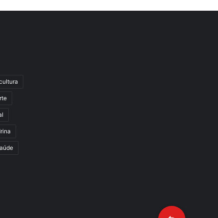
cultura
rte
al
rina
aúde