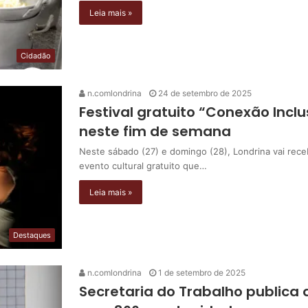
Leia mais »
Cidadão
n.comlondrina
24 de setembro de 2025
Festival gratuito “Conexão Inc
neste fim de semana
Neste sábado (27) e domingo (28), Londrina vai receb
evento cultural gratuito que…
Leia mais »
Destaques
n.comlondrina
1 de setembro de 2025
Secretaria do Trabalho publica