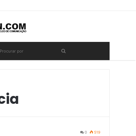
cia
0
519