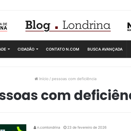
ADE
CIDADÃO
CONTATO N.COM
BUSCA AVANÇADA
Início
/
pessoas com deficiência
ssoas com deficiên
n.comlondrina
23 de fevereiro de 2026