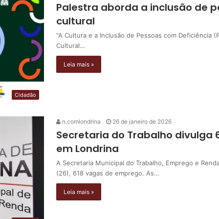
Palestra aborda a inclusão de 
cultural
“A Cultura e a Inclusão de Pessoas com Deficiência (
Cultural…
Leia mais »
Cidadão
n.comlondrina
26 de janeiro de 2026
Secretaria do Trabalho divulga
em Londrina
A Secretaria Municipal do Trabalho, Emprego e Rend
(26), 618 vagas de emprego. As…
Leia mais »