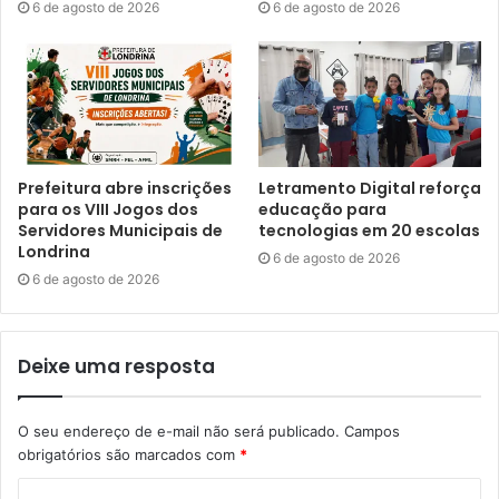
6 de agosto de 2026
6 de agosto de 2026
Liz Madureira – OURO
Natália Fragoso – PRATA
Adulto
Prefeitura abre inscrições
Letramento Digital reforça
Liz Madureira – OURO
para os VIII Jogos dos
educação para
Servidores Municipais de
tecnologias em 20 escolas
Natália Fragoso – OURO
Londrina
6 de agosto de 2026
6 de agosto de 2026
Master
Leandro Felisberto – OURO
Deixe uma resposta
Parataekwondo
O seu endereço de e-mail não será publicado.
Campos
obrigatórios são marcados com
*
João Gabriel – OURO