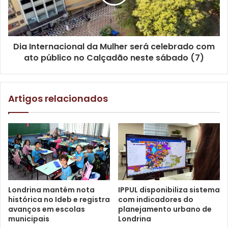
Com a convocação garantida, ela representará o Brasil no
Pan Americano, nos dias 7 a 10 de maio, no Rio de Janeiro.
Dia Internacional da Mulher será celebrado com
Resultados – Grand Slam 2026
ato público no Calçadão neste sábado (7)
Infantil
Artigos relacionados
Caroline Leite – OURO
Juvenil
Rafaela Lare – OURO
Sub-21
Londrina mantém nota
IPPUL disponibiliza sistema
histórica no Ideb e registra
com indicadores do
avanços em escolas
planejamento urbano de
Nicolas Pereira – OURO
municipais
Londrina