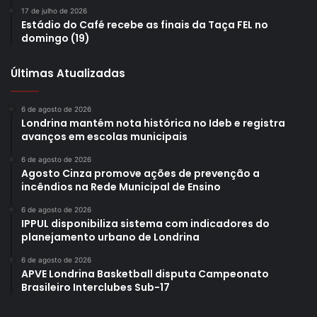
17 de julho de 2026
João falou também sobre o trabalho desenvolvido pela cidade
Estádio do Café recebe as finais da Taça FEL no
domingo (19)
de Londrina. “Sinto que estamos indo bem. O foco é sempre
descobrir novos talentos e aumentar cada vez mais a equipe”,
Últimas Atualizadas
acrescentou.
6 de agosto de 2026
Londrina mantém nota histórica no Ideb e registra
avanços em escolas municipais
6 de agosto de 2026
Agosto Cinza promove ações de prevenção a
incêndios na Rede Municipal de Ensino
6 de agosto de 2026
IPPUL disponibiliza sistema com indicadores do
planejamento urbano de Londrina
6 de agosto de 2026
APVE Londrina Basketball disputa Campeonato
Brasileiro Interclubes Sub-17
Foto: Divulgação