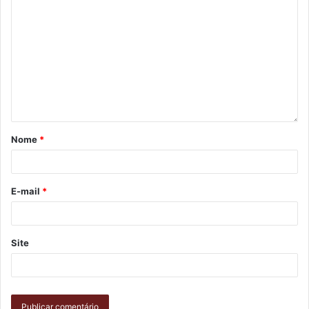
Tecka Santos – OURO
Premiações Individuais
Melhor Atleta Adulto Feminino
– Liz Madureira
Nome
*
E-mail
*
Site