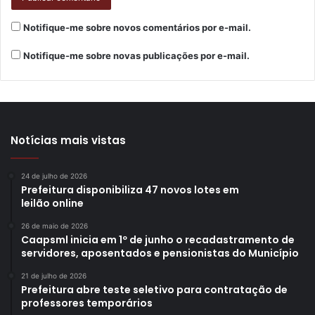
Foto: Divulgação
Notifique-me sobre novos comentários por e-mail.
Melhor Atleta Parataekwondo Masculino
– João Gabriel
Notifique-me sobre novas publicações por e-mail.
Em 2025, ele conquistou sua primeira vaga oficial na Seleção
Brasileira de Parataekwondo e, logo em sua primeira
temporada, enfrentou alguns dos maiores nomes atuais da
modalidade. No World Parataekwondo Challenge, na Coreia do
Notícias mais vistas
Sul, alcançou a semifinal e venceu o atual número 1 do mundo
e campeão paralímpico, Mahmut Bozteke, antes de se
24 de julho de 2026
Prefeitura disponibiliza 47 novos lotes em
consagrar vice-campeão.
leilão online
Com 19 anos e um dos grandes nomes do parataekwondo,
26 de maio de 2026
Caapsml inicia em 1º de junho o recadastramento de
João Gabriel compartilhou a sensação de garantir presença na
servidores, aposentados e pensionistas do Município
Seleção. “É como abrir uma porta para muitas oportunidades,
21 de julho de 2026
representar o Brasil em diversas competições pelo mundo
Prefeitura abre teste seletivo para contratação de
sempre foi um dos meus maiores objetivos”, disse.
professores temporários