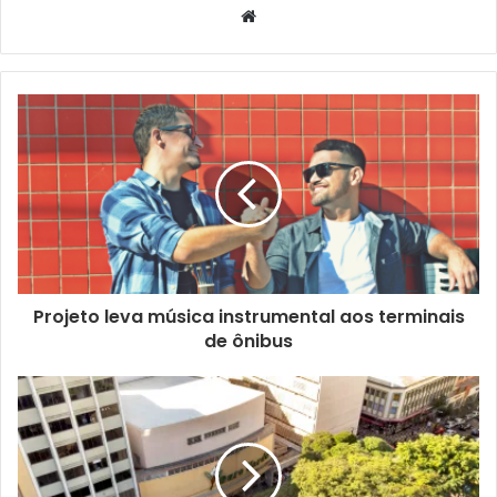
Website
Foto: Divulgação
O grande nome da competição foi Liz Madureira, que
protagonizou uma campanha memorável. A atleta de
Londrina conquistou o título na categoria adulta, sagrou-
se campeã também no sub-21 até 57kg e, para coroar sua
performance, foi eleita Melhor Atleta Feminina Adulta do
Grand Slam 2026. Reforçando a sua posição entre as
principais referências do Taekwondo brasileiro. “Foi uma
experiência incrível e ainda consegui ganhar o prêmio de
melhor atleta. É um sonho que eu tenho desde criança”,
Projeto leva música instrumental aos terminais
disse.
de ônibus
Liz ainda destacou a importância de Londrina contar com
uma equipe tão empenhada e projeto vitorioso. “Eles
trabalham sério, almejam os mesmos sonhos e objetivos
que eu. Esse resultado é fruto do nosso trabalho”, frisou.