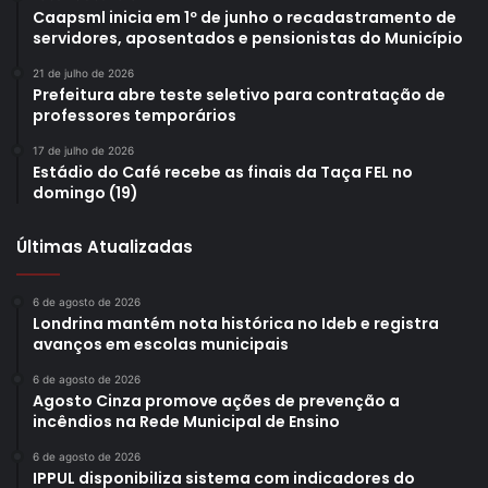
capacitações mais completas, de acordo com a área
Caapsml inicia em 1º de junho o recadastramento de
servidores, aposentados e pensionistas do Município
escolhida.
21 de julho de 2026
Prefeitura abre teste seletivo para contratação de
professores temporários
17 de julho de 2026
Estádio do Café recebe as finais da Taça FEL no
Gostei
domingo (19)
Etiquetas
Conecta Norte
elaboração de currículos
emprego e renda
feira de empregos
Ibiporã.
trabalho
Últimas Atualizadas
6 de agosto de 2026
Londrina mantém nota histórica no Ideb e registra
avanços em escolas municipais
6 de agosto de 2026
Agosto Cinza promove ações de prevenção a
incêndios na Rede Municipal de Ensino
6 de agosto de 2026
IPPUL disponibiliza sistema com indicadores do