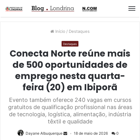
M
Início
/
Destaques
Destaques
Conecta Norte reúne mais
de 500 oportunidades de
emprego nesta quarta-
feira (20) em Ibiporã
Evento também oferece 240 vagas em cursos
gratuitos de qualificação profissional nas áreas
de tecnologia, logística, alimentação, indústria
têxtil e qualidade
Dayane Albuquerque
18 de maio de 2026
0