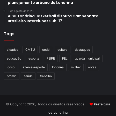
planejamento urbano de Londrina
6 de agosto de 2026
APVE Londrina Basketball disputa Campeonato
Brasileiro Interclubes Sub-17
Tags
cidades
CMTU
codel
cultura
destaques
educação
esporte
FEIPE
FEL
guarda municipal
idoso
lazer-e-esporte
londrina
mulher
obras
promic
saúde
trabalho
© Copyright 2026, Todos os direitos reservados |
Prefeitura
de Londrina