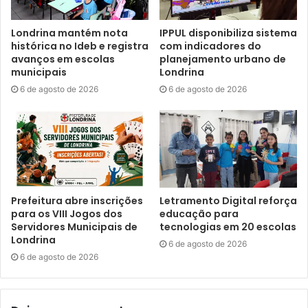
Para o secretário municipal do Trabalho, Emprego e Renda
Londrina mantém nota
IPPUL disponibiliza sistema
de Londrina, Cristian Marcucci, o Conecta Norte tem
histórica no Ideb e registra
com indicadores do
avanços em escolas
planejamento urbano de
mostrado que a união entre Londrina, Cambé e Ibiporã faz
municipais
Londrina
diferença na vida das pessoas. “A edição realizada em
6 de agosto de 2026
6 de agosto de 2026
março, em Londrina, superou todos os números da edição
anterior e reforçou que existe uma demanda muito grande
tanto de trabalhadores em busca de oportunidade quanto
de empresas precisando contratar. O fluxo de pessoas
entre os municípios já acontece naturalmente, e quando
as cidades trabalham juntas, conseguimos ampliar esse
Prefeitura abre inscrições
Letramento Digital reforça
alcance e gerar mais oportunidades para toda a região.
para os VIII Jogos dos
educação para
Agora, nesta quarta-feira (20), em Ibiporã, teremos mais
Servidores Municipais de
tecnologias em 20 escolas
uma grande edição do Conecta Norte, aproximando
Londrina
6 de agosto de 2026
trabalhadores e empresas com oportunidades reais”,
6 de agosto de 2026
destacou.