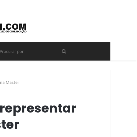
aná Master
 representar
ter