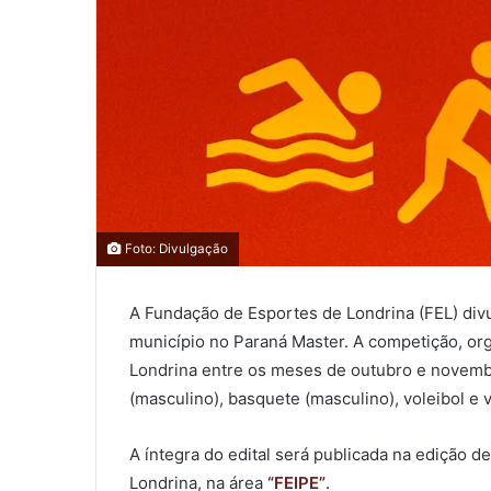
0
0
Foto: Divulgação
A Fundação de Esportes de Londrina (FEL) divu
0
município no Paraná Master. A competição, or
COMPARTILHAMENTOS
Londrina entre os meses de outubro e novembro
(masculino), basquete (masculino), voleibol e 
A íntegra do edital será publicada na edição d
Londrina, na área
“FEIPE”
.