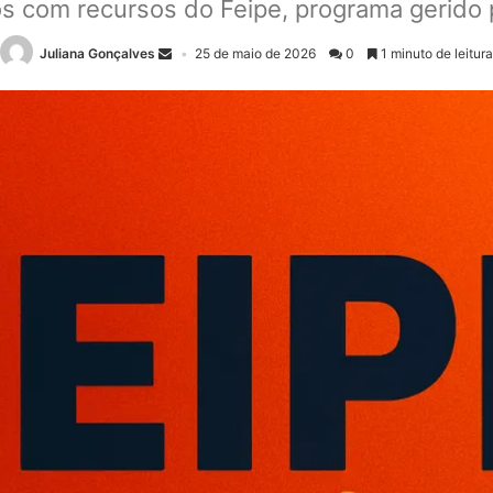
os com recursos do Feipe, programa gerido
Juliana Gonçalves
25 de maio de 2026
0
1 minuto de leitura