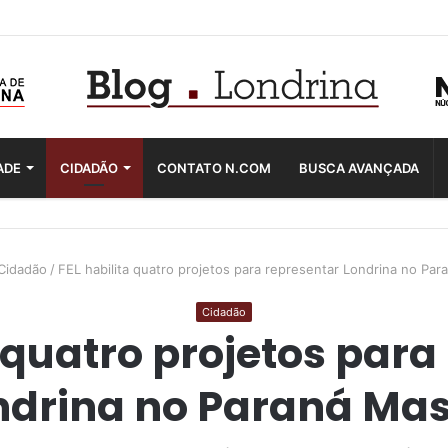
ADE
CIDADÃO
CONTATO N.COM
BUSCA AVANÇADA
Cidadão
/
FEL habilita quatro projetos para representar Londrina no Par
Cidadão
a quatro projetos para
ndrina no Paraná Mas