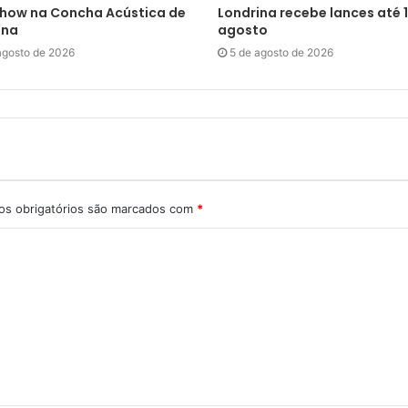
how na Concha Acústica de
Londrina recebe lances até 1
ina
agosto
agosto de 2026
5 de agosto de 2026
s obrigatórios são marcados com
*