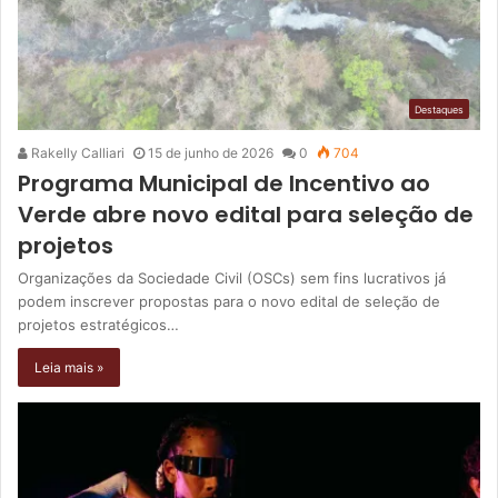
Destaques
Rakelly Calliari
15 de junho de 2026
0
704
Programa Municipal de Incentivo ao
Verde abre novo edital para seleção de
projetos
Organizações da Sociedade Civil (OSCs) sem fins lucrativos já
podem inscrever propostas para o novo edital de seleção de
projetos estratégicos…
Leia mais »