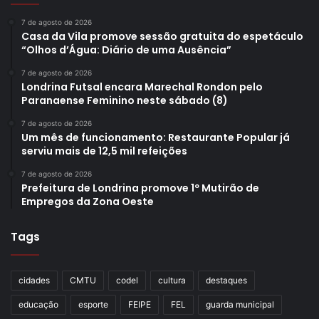
7 de agosto de 2026
Casa da Vila promove sessão gratuita do espetáculo
“Olhos d’Água: Diário de uma Ausência”
7 de agosto de 2026
Londrina Futsal encara Marechal Rondon pelo
Paranaense Feminino neste sábado (8)
7 de agosto de 2026
Um mês de funcionamento: Restaurante Popular já
serviu mais de 12,5 mil refeições
7 de agosto de 2026
Prefeitura de Londrina promove 1º Mutirão de
Empregos da Zona Oeste
Tags
cidades
CMTU
codel
cultura
destaques
educação
esporte
FEIPE
FEL
guarda municipal