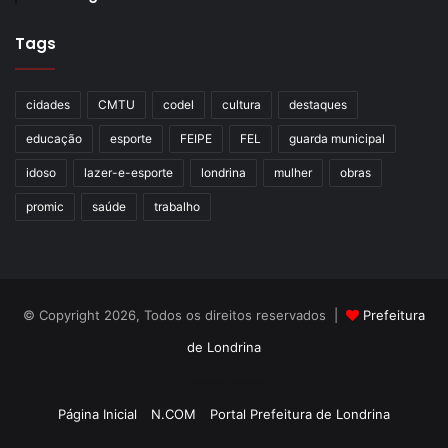
Tags
cidades
CMTU
codel
cultura
destaques
educação
esporte
FEIPE
FEL
guarda municipal
idoso
lazer-e-esporte
londrina
mulher
obras
promic
saúde
trabalho
© Copyright 2026, Todos os direitos reservados |
Prefeitura
de Londrina
Criação de Sites TTG Sistemas
Página Inicial
N.COM
Portal Prefeitura de Londrina