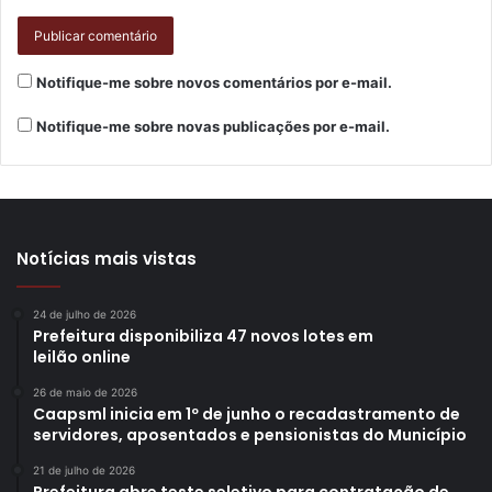
desenvolvimento dos pequenos negócios, promovendo a
saída da informalidade.
Notifique-me sobre novos comentários por e-mail.
Texto:
João Souza, sob supervisão dos jornalistas do
Notifique-me sobre novas publicações por e-mail.
Núcleo de Comunicação (N.Com) da Prefeitura de
Londrina
Notícias mais vistas
Gostei
24 de julho de 2026
Etiquetas
atendimento
CNPJ
das
Declaração Anual
Prefeitura disponibiliza 47 novos lotes em
Declaração Anual de Faturamento
MEI
Microempreendedor Individual
leilão online
Mutirão
Sala do Empreendedor
SIMEI
trabalho
26 de maio de 2026
Caapsml inicia em 1º de junho o recadastramento de
Trabalho Emprego e Renda
servidores, aposentados e pensionistas do Município
21 de julho de 2026