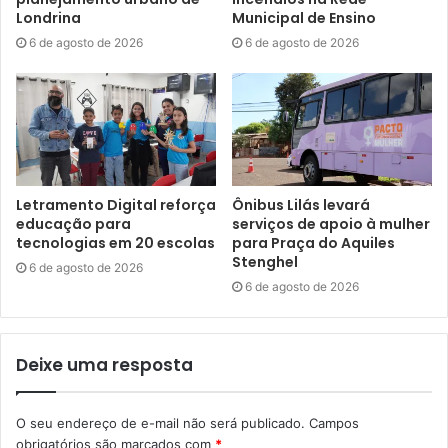
para os últimos dias, por conta da rotina intensa de
Londrina
Municipal de Ensino
trabalho. Por isso, organizamos esse mutirão no sábado
6 de agosto de 2026
6 de agosto de 2026
para ampliar o acesso ao atendimento e dar mais uma
oportunidade para que os MEIs regularizem sua situação
com apoio técnico da equipe da Sala do Empreendedor,
evitando multas e pendências no CNPJ”, explicou.
Com a proximidade do encerramento do prazo legal, o
Letramento Digital reforça
Ônibus Lilás levará
volume de atendimentos tem crescido. Um dos
educação para
serviços de apoio à mulher
atendentes da Sala do Empreendedor, Jorge Shimada,
tecnologias em 20 escolas
para Praça do Aquiles
Stenghel
ressaltou este cenário de alta demanda na unidade e a
6 de agosto de 2026
6 de agosto de 2026
importância da mobilização. “A expectativa é registrar um
bom fluxo de atendimento neste sábado (30),
principalmente por estarmos na reta final do prazo da
Deixe uma resposta
DASN-SIMEI. Nos últimos dias, a procura pelo serviço
aumentou significativamente, tanto presencialmente,
quanto pelos canais de atendimento”, afirmou.
O seu endereço de e-mail não será publicado.
Campos
obrigatórios são marcados com
*