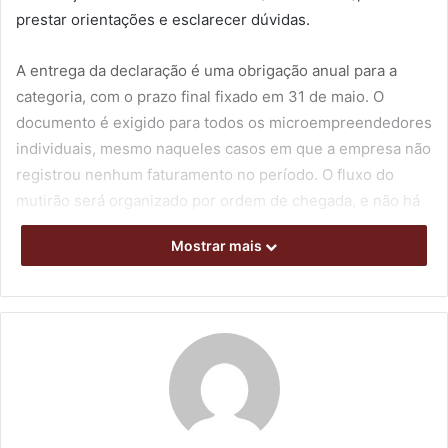
prestar orientações e esclarecer dúvidas.
A entrega da declaração é uma obrigação anual para a
categoria, com o prazo final fixado em 31 de maio. O
documento é exigido para todos os microempreendedores
individuais, mesmo naqueles casos em que a empresa não
registrou nenhum faturamento no período. O fluxo do
mutirão será organizado por ordem de chegada, e não há
exigência de agendamento prévio.
Mostrar mais
Para ser atendido com agilidade, o MEI precisa se preparar
e reunir a documentação necessária. É indispensável
apresentar o número do CNPJ e o valor do faturamento
bruto da empresa referente ao ano de 2025. Quando o
titular da empresa chega com as informações já
organizadas, o tempo do procedimento costuma variar de
10 a 15 minutos.