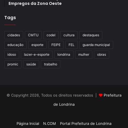
Empregos da Zona Oeste
Tags
cidades
CMTU
codel
cultura
destaques
educação
esporte
FEIPE
FEL
guarda municipal
idoso
lazer-e-esporte
londrina
mulher
obras
promic
saúde
trabalho
© Copyright 2026, Todos os direitos reservados |
Prefeitura
de Londrina
Criação de Sites TTG Sistemas
Página Inicial
N.COM
Portal Prefeitura de Londrina