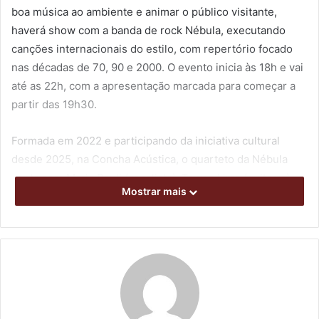
boa música ao ambiente e animar o público visitante,
haverá show com a banda de rock Nébula, executando
canções internacionais do estilo, com repertório focado
nas décadas de 70, 90 e 2000. O evento inicia às 18h e vai
até as 22h, com a apresentação marcada para começar a
partir das 19h30.
Formada em 2022 e participando da iniciativa cultural
desde 2025, na Concha Acústica, o quarteto da Nébula
conta com Maria Pauli (vocalista), Tawan Lima (guitarra),
Mostrar mais
Gabriel Quina (baixo) e Claudio da Silva (bateria).
O grupo apresenta versões de nomes famosos como The
Runaways, Blondie, Joan Jett, Shocking Blue, Cranberries,
Tina Turner, Madonna, Janis Joplin e Bonnie Tyler. Outros
clássicos homenageados são AC/DC, Black Sabbath,
Scorpions, Sweet, Jefferson Airplane, Billy Idol, Deep