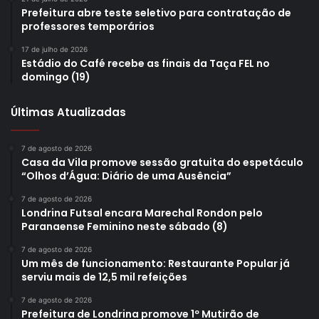
feira
Feira Gastronômica
londrina
música
Nebula
palco
Prefeitura abre teste seletivo para contratação de
rock
Sextou na Concha
professores temporários
17 de julho de 2026
Estádio do Café recebe as finais da Taça FEL no
domingo (19)
Últimas Atualizadas
7 de agosto de 2026
Casa da Vila promove sessão gratuita do espetáculo
“Olhos d’Água: Diário de uma Ausência”
7 de agosto de 2026
Londrina Futsal encara Marechal Rondon pelo
Paranaense Feminino neste sábado (8)
7 de agosto de 2026
Um mês de funcionamento: Restaurante Popular já
serviu mais de 12,5 mil refeições
7 de agosto de 2026
Prefeitura de Londrina promove 1º Mutirão de