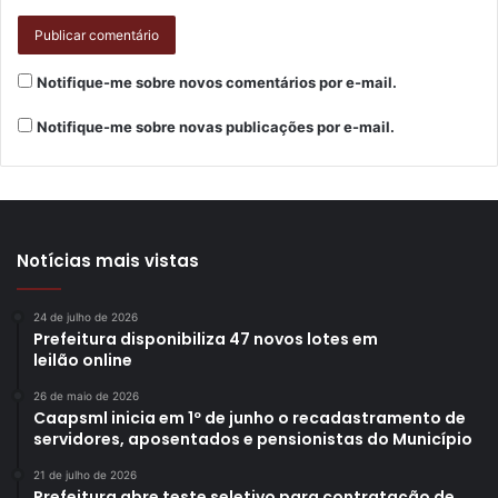
Notifique-me sobre novos comentários por e-mail.
Notifique-me sobre novas publicações por e-mail.
Notícias mais vistas
Foto: Emerson Dias / N.Com
24 de julho de 2026
Prefeitura disponibiliza 47 novos lotes em
leilão online
O diretor de Trânsito da CMTU, Renan Neves, acredita que
a realização do evento em Londrina fortalece o impacto
26 de maio de 2026
Caapsml inicia em 1º de junho o recadastramento de
das ações do Maio Amarelo, alinhadas às necessidades do
servidores, aposentados e pensionistas do Município
município. “Os temas trazidos pela campanha, e na
palestra de hoje, são de grande relevância e refletem na
21 de julho de 2026
Prefeitura abre teste seletivo para contratação de