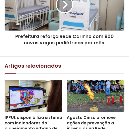
campanhas de conscientização sobre segurança viária no
mundo.
Prefeitura reforça Rede Carinho com 900
novas vagas pediátricas por mês
Artigos relacionados
Foto: Emerson Dias / N.Com
O especialista apontou dados expressivos sobre a
IPPUL disponibiliza sistema
Agosto Cinza promove
com indicadores do
ações de prevenção a
realidade do trânsito brasileiro. Conforme o Observatório
planejamento urbano de
incêndios na Rede