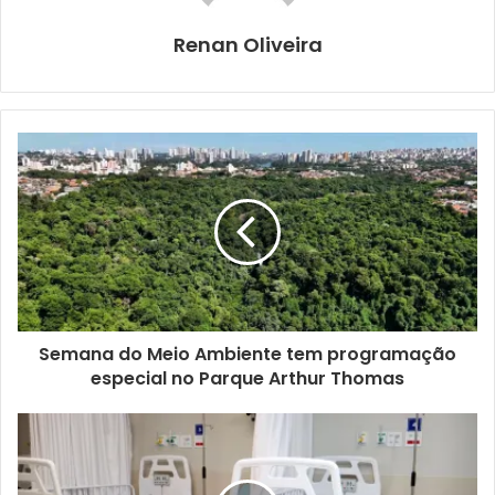
Londrina nesta semana.
Renan Oliveira
Mauro Gil Meger abriu a conversa mostrando o trabalho
desempenhado pelo Observatório Nacional de Segurança
Viária, Organização da Sociedade Civil de Interesse
Público (Oscip) existente há 15 anos e maior instituição da
América Latina no segmento. Com equipe profissional
multidisciplinar, a entidade sem fins lucrativos atua
integrando estratégias de pesquisa, desenvolvimento,
inovação, impacto social e engajamento junto ao poder
público, focadas em ações voltadas à redução dos índices
elevados de vítimas no trânsito.
Semana do Meio Ambiente tem programação
especial no Parque Arthur Thomas
Destacado na atividade, o Movimento Maio Amarelo,
surgido há 13 anos no Brasil, via ONSV, teve seu modelo
exportado e possui alcance expandido hoje para mais de
30 países. Já se consolidou como uma das principais