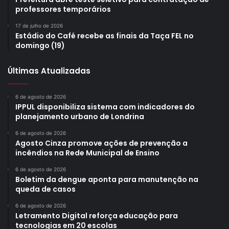
vida da população, tanto dos condutores quanto dos
professores temporários
pedestres. Temos que construir conjuntamente soluções
17 de julho de 2026
que garantam mais mobilidade e segurança no trânsito.
Estádio do Café recebe as finais da Taça FEL no
Pela CMTU, recebemos bem ideias positivas como essa
domingo (19)
ação educativa e precisamos estar presentes, absorvendo
Últimas Atualizadas
mais conhecimento, trocando informações e aprimorando
os trabalhos. Essa integração com outras forças, com o
Estado, o Observatório Nacional, ajuda em um diálogo
6 de agosto de 2026
IPPUL disponibiliza sistema com indicadores do
produtivo, e a CMTU vem buscando aproveitar o máximo
planejamento urbano de Londrina
possível as experiências ligadas ao sistema de trânsito,
6 de agosto de 2026
pensando em otimizar a segurança urbana”, avaliou.
Agosto Cinza promove ações de prevenção a
incêndios na Rede Municipal de Ensino
6 de agosto de 2026
Boletim da dengue aponta para manutenção na
queda de casos
6 de agosto de 2026
Letramento Digital reforça educação para
tecnologias em 20 escolas