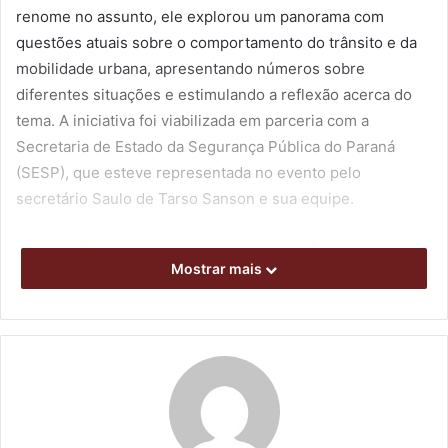
renome no assunto, ele explorou um panorama com
questões atuais sobre o comportamento do trânsito e da
mobilidade urbana, apresentando números sobre
diferentes situações e estimulando a reflexão acerca do
tema. A iniciativa foi viabilizada em parceria com a
Secretaria de Estado da Segurança Pública do Paraná
(SESP), que esteve representada no evento pelo
secretário Saulo de Tarso Sanson e sua equipe.
Como anfitriã, a Companhia Municipal de Trânsito e
Mostrar mais
Urbanização (CMTU) levou agentes e servidores para
assistirem à palestra, que também foi prestigiada por
integrantes de forças de segurança, servidores e
representantes da sociedade civil, com foco na prevenção
de acidentes e na promoção da segurança viária. O
encontro integrou as ações da 8ª edição do programa
estadual Missão Paraná, com passagem pela região de