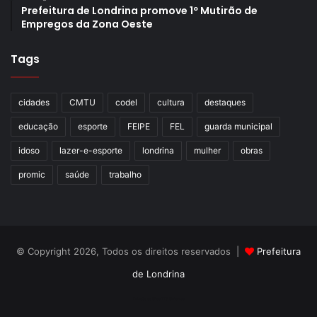
Prefeitura de Londrina promove 1º Mutirão de
Empregos da Zona Oeste
Tags
cidades
CMTU
codel
cultura
destaques
educação
esporte
FEIPE
FEL
guarda municipal
idoso
lazer-e-esporte
londrina
mulher
obras
promic
saúde
trabalho
© Copyright 2026, Todos os direitos reservados |
Prefeitura
de Londrina
Criação de Sites TTG Sistemas