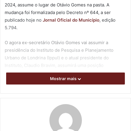
2024, assume o lugar de Otávio Gomes na pasta. A
mudança foi formalizada pelo Decreto nº 644, a ser
publicado hoje no
Jornal Oficial do Município
, edição
5.794.
O agora ex-secretário Otávio Gomes vai assumir a
presidência do Instituto de Pesquisa e Planejamento
Urbano de Londrina (Ippul) e o atual presidente do
Instituto, Claudio Bravim, assumirá uma posição
estratégica, ainda a ser definida, na equipe do prefeito
Mostrar mais
Tiago Amaral.
O novo secretário dará continuidade à gestão das ações
correntes e projetos em implementação pela SMOP,
mantendo a qualidade das políticas nesse segmento e
buscando aprimorar processos operacionais de obras,
planejamentos e fluxos internos. A intenção, segundo ele,