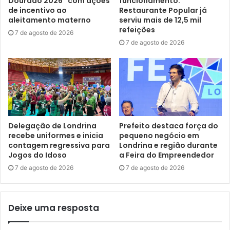
Dourado 2026” com ações
funcionamento:
carinho as necessidades existentes. Daí em diante, o
de incentivo ao
Restaurante Popular já
objetivo é usar a favor minha experiência na engenharia e
aleitamento materno
serviu mais de 12,5 mil
refeições
na gestão pública para trazer bons resultados em prol de
7 de agosto de 2026
7 de agosto de 2026
Londrina, somando com todo o time da Prefeitura. Fui
secretário em Marília durante quatro anos, e essa vivência
me capacitou bastante enquanto profissional da área
pública”, considerou.
Fabio Alves de Oliveira tem 45 anos, é graduado em
Engenharia Civil pela Faculdade Lusófona Mario
Delegação de Londrina
Prefeito destaca força do
recebe uniformes e inicia
pequeno negócio em
Schenberg, em Cotia (SP), pós-graduado em Gestão
contagem regressiva para
Londrina e região durante
Pública e em Gestão de Pessoas e Liderança pela
Jogos do Idoso
a Feira do Empreendedor
Universidade de Marília (Unimar).
7 de agosto de 2026
7 de agosto de 2026
De 2021 a 2024, enquanto secretário de Obras em Marília,
teve como atribuições o controle de equipes operacionais
Deixe uma resposta
em diversas frentes de trabalho, fiscalização e controle de