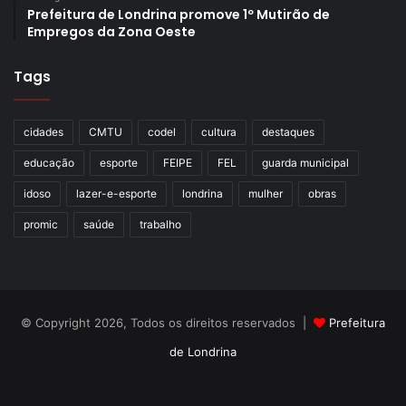
Prefeitura de Londrina promove 1º Mutirão de
Empregos da Zona Oeste
Tags
cidades
CMTU
codel
cultura
destaques
educação
esporte
FEIPE
FEL
guarda municipal
idoso
lazer-e-esporte
londrina
mulher
obras
promic
saúde
trabalho
© Copyright 2026, Todos os direitos reservados |
Prefeitura
de Londrina
Criação de Sites TTG Sistemas