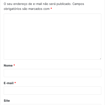
O seu endereço de e-mail não será publicado.
Campos
Gostei
obrigatórios são marcados com
*
Etiquetas
FEL
Fundação de Esportes de Londrina (FEL)
LMFS
Prefeitura de Londrina
Nome
*
E-mail
*
Site