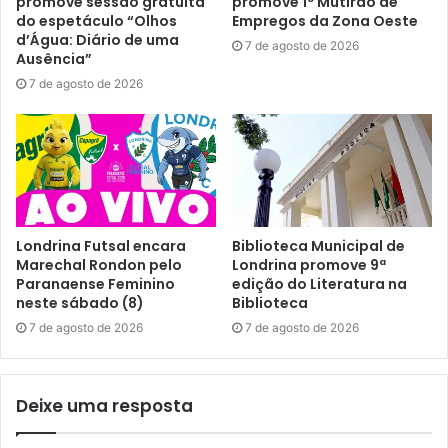
promove sessão gratuita
promove 1º Mutirão de
do espetáculo “Olhos
Empregos da Zona Oeste
Londrinense de Futsal Adulto/FEL: ACEL, Apollo,
d’Água: Diário de uma
7 de agosto de 2026
Associação Atlética Acadêmica Educação Física UEL,
Ausência”
Castelo, Heimtal, Instituto Global Shed, Monterrey e
7 de agosto de 2026
Redenção. Quanto à fórmula de disputa, as equipes foram
divididas em dois grupos, se enfrentam dentro deles,
totalizando três partidas na 1ª Fase, e depois cruzam com
os adversários do outro grupo.
Os dois melhores colocados de cada grupo duelam na
Londrina Futsal encara
Biblioteca Municipal de
Chave Ouro, enquanto os dois últimos, na Chave Prata,
Marechal Rondon pelo
Londrina promove 9ª
realizando Semifinais e Finais, previstas para cinco
Paranaense Feminino
edição do Literatura na
neste sábado (8)
Biblioteca
semanas de disputas. A Liga Metropolitana de Futsal
7 de agosto de 2026
7 de agosto de 2026
aguarda a definição dos locais de realização dos jogos
para que possa oficializar o início da competição.
Deixe uma resposta