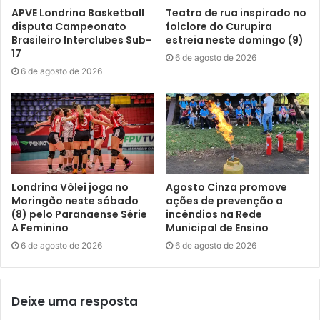
APVE Londrina Basketball
Teatro de rua inspirado no
agentes prestaram auxílio imediato à família e realizaram o
disputa Campeonato
folclore do Curupira
transporte emergencial da criança até o Hospital da Zona
Brasileiro Interclubes Sub-
estreia neste domingo (9)
Sul, permitindo que ela recebesse atendimento médico
17
6 de agosto de 2026
especializado no menor tempo possível.
6 de agosto de 2026
A rápida intervenção da equipe foi fundamental para
garantir o atendimento emergencial da criança e
evidenciou o papel da Guarda Municipal não apenas na
proteção do patrimônio público e na prevenção da
criminalidade, mas também no apoio direto à população
Londrina Vôlei joga no
Agosto Cinza promove
em situações de risco e vulnerabilidade.
Moringão neste sábado
ações de prevenção a
(8) pelo Paranaense Série
incêndios na Rede
A Feminino
Municipal de Ensino
6 de agosto de 2026
6 de agosto de 2026
Deixe uma resposta