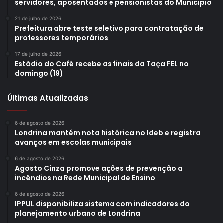
servidores, aposentados e pensionistas do Município
muito honrados”, afirmou.
21 de julho de 2026
Prefeitura abre teste seletivo para contratação de
Rodrigues também destacou que a Guarda Municipal
professores temporários
desempenha um papel que vai além das atividades de
17 de julho de 2026
segurança pública.
Estádio do Café recebe as finais da Taça FEL no
domingo (19)
“A Guarda Municipal está diariamente ao lado da
população, prestando apoio nas mais diversas situações.
Últimas Atualizadas
Nosso compromisso é servir o cidadão londrinense, seja
em ocorrências de segurança, em situações de
6 de agosto de 2026
Londrina mantém nota histórica no Ideb e registra
emergência ou no atendimento das necessidades da
avanços em escolas municipais
comunidade”, completou.
6 de agosto de 2026
Agosto Cinza promove ações de prevenção a
Além dos homenageados, participaram da cerimônia os
incêndios na Rede Municipal de Ensino
comandantes da Guarda Municipal, servidores da
6 de agosto de 2026
instituição e familiares dos guardas reconhecidos. Cada
IPPUL disponibiliza sistema com indicadores do
planejamento urbano de Londrina
homenageado recebeu um certificado de honra ao mérito