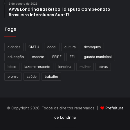
e um dia de folga como forma de reconhecimento pelos
6 de agosto de 2026
APVE Londrina Basketball disputa Campeonato
relevantes serviços prestados à corporação e à
Brasileiro Interclubes Sub-17
comunidade londrinense.
Tags
Criado com o objetivo de valorizar os profissionais que se
destacam em suas funções, o Programa Destaque do Mês
busca reconhecer exemplos de dedicação, eficiência e
cidades
CMTU
codel
cultura
destaques
comprometimento com o serviço público, fortalecendo o
educação
esporte
FEIPE
FEL
guarda municipal
espírito de pertencimento e a valorização dos servidores
idoso
lazer-e-esporte
londrina
mulher
obras
da Guarda Municipal de Londrina.
promic
saúde
trabalho
Gostei
© Copyright 2026, Todos os direitos reservados |
Prefeitura
Etiquetas
apoio ao cidadão
Guarda Municipal de Londrina
de Londrina
homenagem
londrina
patrulhamento preventivo
Programa destaque do mês
Reconhecimento dos servidores
Criação de Sites TTG Sistemas